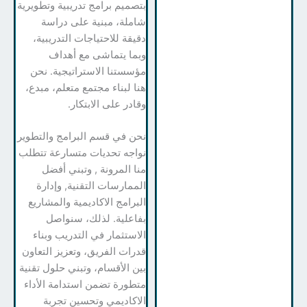
بتصميم برامج تدريبية وتطويرية
شاملة، مبنية على دراسة
دقيقة للاحتياجات التدريبية،
وبما يتماشى مع أهداف
مؤسستنا الاستراتيجية. نحن
هنا لبناء مجتمع متعلم، مبدع،
وقادر على الابتكار.
نحن في قسم البرامج والتطوير
نواجه تحديات متسارعة تتطلب
منا المرونة , وتبني أفضل
الممارسات التقنية, وإدارة
البرامج الاكاديمية والمشاريع
بفاعلية. لذلك، سنواصل
الاستثمار في التدريب وبناء
قدرات الفريق، وتعزيز التعاون
بين الأقسام، وتبني حلول تقنية
متطورة تضمن استدامة الأداء
الاكاديمي وتحسين تجربة