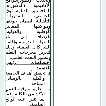
وتحديث وتطويرالبرامج
الأكاديمية (الدكتوراه،
الماجستير، الدبلوم فوق
الجامعي، المقررات
التأهيلية) لضمان جودتها
ومواكبتها للمعايير
الوطنية والدولية،
بالإضافة إلى بناء
القدرات التدريبية وإقامة
الشراكات العلمية، وذلك
لتعزيز مخرجات التعلم
وتطوير البحث العلمي.
أختصاصات رئيس
القسم
:
تحقيق أهداف الجامعة
1.
والكلية بالوسائل
المتاحة.
تطوير وترقية العمل
2.
الأكاديمي بالكلية وفقاً
لما تنص عليه لوائح
الجامعة.