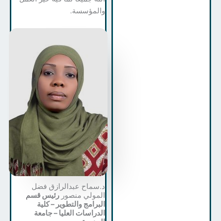
والمؤسسة.
د.سماح عبدالرازق فضل
المولي منصور
رئيس قسم
البرامج والتطوير – كلية
الدراسات العليا – جامعة