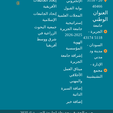
20 - 5118
إتحاد الجامعات
الإلكتروني
e
t
e
t
t
w
e
u
l
a
a
t
b
i
40466
الأفريقية
بوابة القبول
b
o
e
g
d
o
t
نوان
e
p
s
r
r
o
t
إتحاد الجامعات
المجلات العلمية
e
a
e
k
وطني
الإسلامية
m
r
إستراتيجية
جامعة
جمعية البحوث
جامعة الجزيرة
الجزيرة -
الزراعية في
2025-2026
5118 43174
شرق ووسط
الهوية
السودان -
أفريقيا
المؤسسية
مدينة ود
إشراقة جامعة
مدني
الجزيرة
الإدارة -
ميثاق العمل
مجمع
الأخلاقي
النشيشيبة
والمهني
إضافة السيرة
الذاتية
إضافة خبر
جميع الحقوق محفوظة لجامعة الجزيرة © 2025