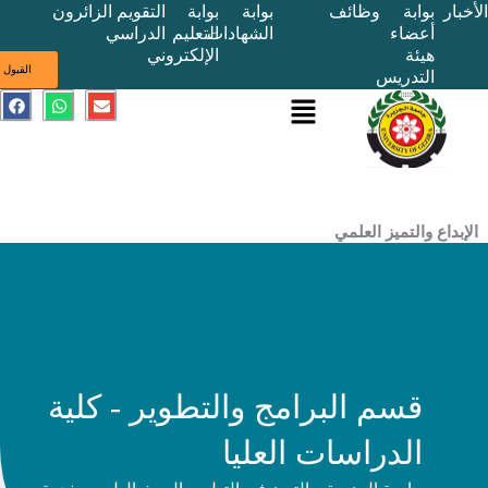
بوابة
وظائف
بوابة
بوابة
التقويم
الزائرون
أعضاء
الشهادات
التعليم
الدراسي
هيئة
الإلكتروني
ى
القبول
التدريس
القائمة
E
W
F
a
h
n
c
a
v
e
t
e
b
s
l
o
a
o
o
p
p
k
p
e
ع والتميز العلمي
قسم البرامج والتطوير - كلية
الدراسات العليا