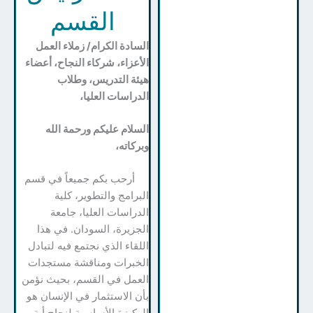
القسم
السادة الكرام/ زملاء العمل
الأعزاء، شركاء النجاح، أعضاء
هيئة التدريس، وطلاب
الدراسات العليا،
السلام عليكم ورحمة الله
وبركاته،
أرحب بكم جميعاً في قسم
البرامج والتطوير، كلية
الدراسات العليا، جامعة
الجزيرة، السودان. في هذا
اللقاء الذي نجتمع فيه لتبادل
الخبرات ومناقشة مستجدات
العمل في القسم، بحيث نؤمن
بأن الاستثمار في الإنسان هو