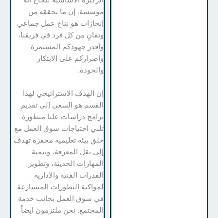
الركيزة الأساسية لنجاح أية
مؤسسة. إن ما نحققه من
إنجازات هو نتاج عمل جماعي
وتفانٍ من كل فرد في فريقنا،
وأقدر جهودكم المستمرة
وإصراركم على الابتكار
والجودة.
إن الهدف الاستراتيجي لهذا
القسم هو السعى إلى تقديم
برامج دراسات عليا متطورة
تلبي احتياجات سوق العمل مع
خلق بيئة تعليمية محفزة تهدف
إلى نقل المعرفة، وتنمية
المهارات الحديثة، وتطوير
القدرات الفنية والإدارية
لمواكبة التطورات المتسارعة
في سوق العمل بجانب خدمة
المجتمع. نحن ملتزمون ايضاً