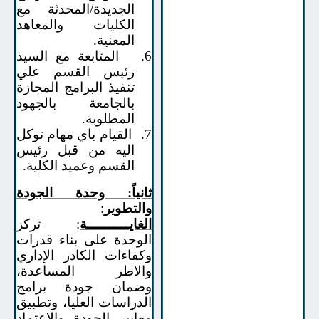
الجديدة/المحدثة مع
الكليات والمعاهد
المعنية.
6.
المتابعة مع السيد
رئيس القسم علي
تنفيذ البرامج المجازة
بالجامعة بالجهود
المطلوبة.
7.
القيام باي مهام توكل
اليه من قبل رئيس
القسم وعميد الكلية.
ثانياً: وحدة الجودة
والتطوير
:
الغايــــــــــة
: تركز
الوحدة على بناء قدرات
وكفاءات الكادر الإداري
والاطر المساعدة،
وضمان جودة برامج
الدراسات العليا، وتطبيق
معايير الجودة والاعتماد