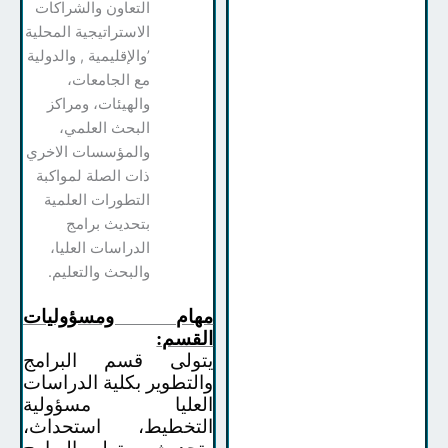
التعاون والشراكات
الاستراتيجية المحلية
’والإقليمية , والدولية
مع الجامعات،
والهيئات، ومراكز
البحث العلمي،
والمؤسسات الاخري
ذات الصلة لمواكبة
التطورات العلمية
بتحديث برامج
الدراسات العليا،
والبحث والتعليم.
مهام ومسؤوليات
القسم:
يتولى قسم البرامج
والتطوير بكلية الدراسات
العليا مسؤولية
التخطيط، استحداث،