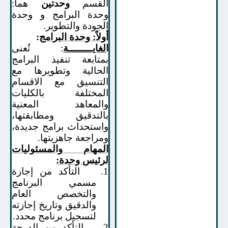
القسم
وحدتين
هما:
وحدة البرامج و وحدة
الجودة والتطوير.
أولاً: وحدة البرامج
:
ا
لغايــــــــة
: تُعنى
بمتابعة تنفيذ البرامج
الحالية وتطويرها مع
التنسيق مع الاقسام
المختلفة بالكليات
والمعاهد المعنية
بالتدقيق ومطابقتها،
واستحداث برامج جديدة،
ومراجعة جاهزيتها
.
المهام والمسئوليات
لرئيس وحدة:
1.
التأكد من إجازة
مسمي البرنامج
والتخصص العام
والدقيق وتاريخ إجازته
لتسجيل برنامج محدد.
2.
التأكد من الدرجة