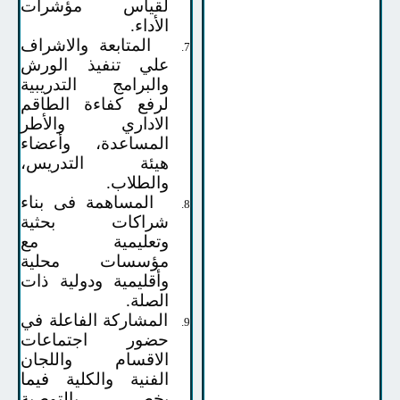
لقياس مؤشرات
الأداء
.
المتابعة والاشراف
7.
علي تنفيذ الورش
والبرامج التدريبية
لرفع كفاءة الطاقم
الاداري والأطر
المساعدة، وأعضاء
هيئة التدريس،
والطلاب.
المساهمة فى بناء
8.
شراكات بحثية
وتعليمية مع
مؤسسات محلية
وأقليمية ودولية ذات
الصلة.
المشاركة الفاعلة في
9.
حضور اجتماعات
الاقسام واللجان
الفنية والكلية
فيما
يخص بالتوصية