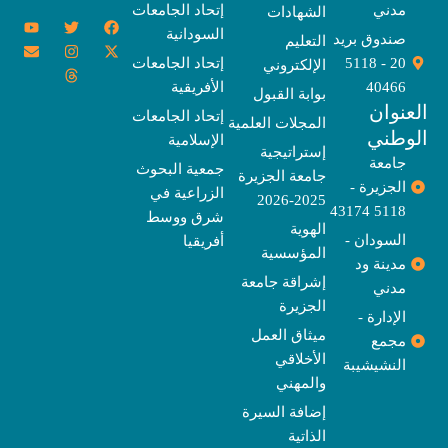
مدني
إتحاد الجامعات
الشهادات
Y
E
T
T
I
X
F
السودانية
o
n
w
n
h
a
-
صندوق بريد
التعليم
u
v
s
r
i
c
t
20 - 5118
إتحاد الجامعات
الإلكتروني
e
t
e
t
t
w
e
u
l
a
a
t
b
i
40466
الأفريقية
بوابة القبول
b
o
e
g
d
o
t
نوان
e
p
s
r
r
o
t
إتحاد الجامعات
المجلات العلمية
e
a
e
k
وطني
الإسلامية
m
r
إستراتيجية
جامعة
جمعية البحوث
جامعة الجزيرة
الجزيرة -
الزراعية في
2025-2026
5118 43174
شرق ووسط
الهوية
السودان -
أفريقيا
المؤسسية
مدينة ود
إشراقة جامعة
مدني
الجزيرة
الإدارة -
ميثاق العمل
مجمع
الأخلاقي
النشيشيبة
والمهني
إضافة السيرة
الذاتية