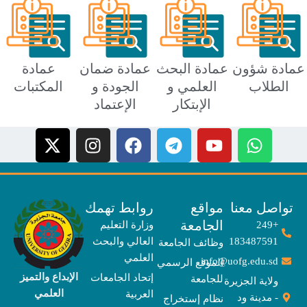
ة شؤون
عمادة البحث
عمادة ضمان
عمادة
طلاب
العلمي و
الجودة و
المكتبات
الإبتكار
الإعتماد
X
I
F
T
-
n
a
e
t
s
c
l
w
t
e
e
i
a
b
g
صل معنا
مواقع
روابط تهمك
t
g
o
r
الجامعة
+249
وزارة التعليم
t
r
o
a
183487591
العالي والبحث
وظائف الجامعة
e
a
k
m
العلمي
info@uofg.edu.sd
الموقع الرسمي
r
m
الإبداع والتميز
إتحاد الجامعات
للجامعة
ولاية الجزيرة
العلمي
العربية
- مدينة ود
نظام إستخراج