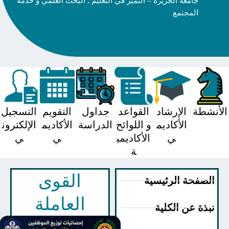
جامعة الجزيرة – التميز في التعليم , البحث العلمي و خدمة
المجتمع
شطة
الإرشاد
القواعد
جداول
التقويم
التسجيل
الأكاديم
و اللوائح
الدراسة
الأكاديم
الإلكترون
ي
الأكاديمي
ي
ي
ة
القوى
صفحة الرئيسية
العاملة
ذة عن الكلية