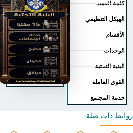
مة العميد
هيكل التنظيمي
أقسام
وحدات
بنية التحتية
قوى العاملة
مة المجتمع
ط ذات صلة