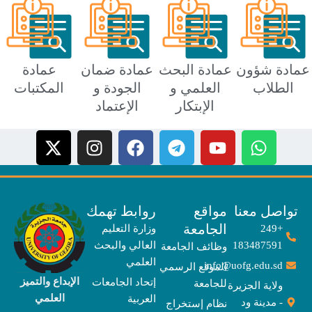
ة شؤون
عمادة البحث
عمادة ضمان
عمادة
طلاب
العلمي و
الجودة و
المكتبات
الإبتكار
الإعتماد
X
I
F
T
-
n
a
e
t
s
c
l
w
t
e
e
i
a
b
g
صل معنا
مواقع
روابط تهمك
t
g
o
r
الجامعة
+249
وزارة التعليم
t
r
o
a
183487591
العالي والبحث
وظائف الجامعة
e
a
k
m
العلمي
info@uofg.edu.sd
الموقع الرسمي
r
m
الإبداع والتميز
إتحاد الجامعات
للجامعة
ولاية الجزيرة
العلمي
العربية
- مدينة ود
نظام إستخراج