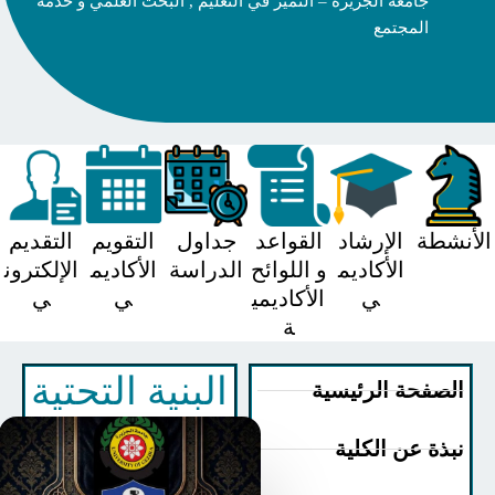
جامعة الجزيرة – التميز في التعليم , البحث العلمي و خدمة
المجتمع
شطة
الإرشاد
القواعد
جداول
التقويم
التقديم
الأكاديم
و اللوائح
الدراسة
الأكاديم
الإلكترون
ي
الأكاديمي
ي
ي
ة
البنية التحتية
صفحة الرئيسية
ذة عن الكلية