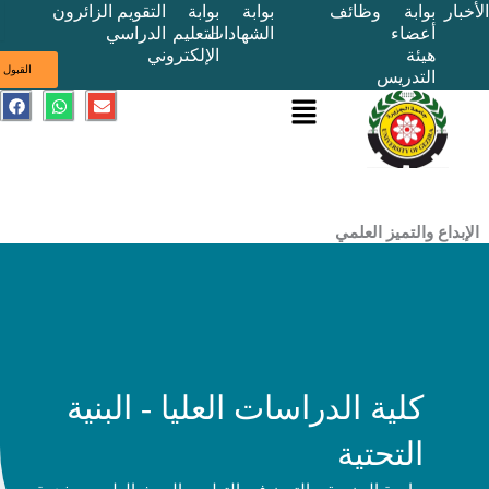
بوابة
وظائف
بوابة
بوابة
التقويم
الزائرون
أعضاء
الشهادات
التعليم
الدراسي
هيئة
الإلكتروني
ى
القبول
التدريس
القائمة
E
W
F
a
h
n
c
a
v
e
t
e
b
s
l
o
a
o
o
p
p
k
p
e
ع والتميز العلمي
كلية الدراسات العليا - البنية
التحتية