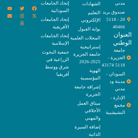
مدني
إتحاد الجامعات
الشهادات
Y
E
T
T
I
X
F
السودانية
o
n
w
n
h
a
-
صندوق بريد
التعليم
u
v
s
r
i
c
t
20 - 5118
إتحاد الجامعات
الإلكتروني
e
t
e
t
t
w
e
u
l
a
a
t
b
i
40466
الأفريقية
بوابة القبول
b
o
e
g
d
o
t
نوان
e
p
s
r
r
o
t
إتحاد الجامعات
المجلات العلمية
e
a
e
k
وطني
الإسلامية
m
r
إستراتيجية
جامعة
جمعية البحوث
جامعة الجزيرة
الجزيرة -
الزراعية في
2025-2026
5118 43174
شرق ووسط
الهوية
السودان -
أفريقيا
المؤسسية
مدينة ود
إشراقة جامعة
مدني
الجزيرة
الإدارة -
ميثاق العمل
مجمع
الأخلاقي
النشيشيبة
والمهني
إضافة السيرة
الذاتية