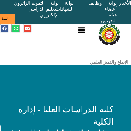
بوابة
وظائف
بوابة
بوابة
التقويم
الزائرون
أعضاء
الشهادات
التعليم
الدراسي
هيئة
الإلكتروني
ى
القبول
التدريس
القائمة
E
W
F
a
h
n
c
a
v
e
t
e
b
s
l
o
a
o
o
p
p
k
p
e
ع والتميز العلمي
كلية الدراسات العليا - إدارة
الكلية