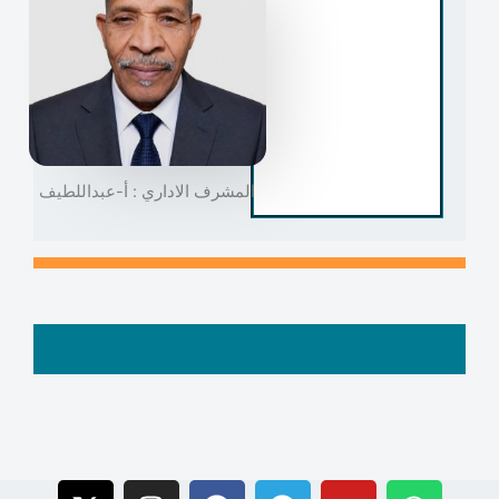
المشرف الاداري : أ-عبداللطيف
X
I
F
T