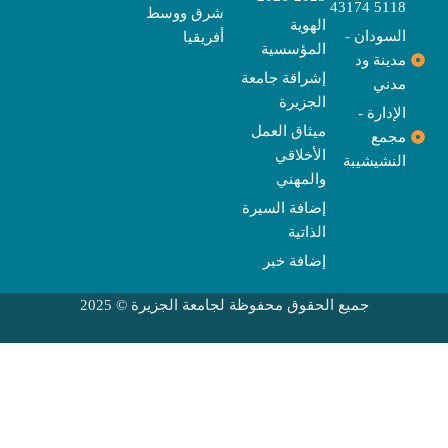
5118 43174
شرق ووسط
الهوية
السودان -
أفريقيا
المؤسسية
مدينة ود
إشراقة جامعة
مدني
الجزيرة
الإدارة -
ميثاق العمل
مجمع
الأخلاقي
النشيشيبة
والمهني
إضافة السيرة
الذاتية
إضافة خبر
جميع الحقوق محفوظة لجامعة الجزيرة © 2025