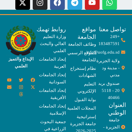
-
n
a
e
t
s
c
l
w
t
e
e
i
a
b
g
صل معنا
مواقع
روابط تهمك
t
g
o
r
الجامعة
+249
وزارة التعليم
t
r
o
a
183487591
العالي والبحث
وظائف الجامعة
e
a
k
m
العلمي
info@uofg.edu.sd
الموقع الرسمي
r
m
الإبداع والتميز
إتحاد الجامعات
للجامعة
ولاية الجزيرة
العلمي
العربية
- مدينة ود
نظام إستخراج
مدني
إتحاد الجامعات
الشهادات
Y
E
T
T
I
X
F
السودانية
o
n
w
n
h
a
-
صندوق بريد
التعليم
u
v
s
r
i
c
t
20 - 5118
إتحاد الجامعات
الإلكتروني
e
t
e
t
t
w
e
u
l
a
a
t
b
i
40466
الأفريقية
بوابة القبول
b
o
e
g
d
o
t
نوان
e
p
s
r
r
o
t
إتحاد الجامعات
المجلات العلمية
e
a
e
k
وطني
الإسلامية
m
r
إستراتيجية
جامعة
جمعية البحوث
جامعة الجزيرة
الجزيرة -
الزراعية في
2025-2026