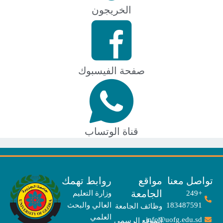
الخريجون
صفحة الفيسبوك
قناة الوتساب
صل معنا
مواقع
روابط تهمك
الجامعة
+249
وزارة التعليم
183487591
العالي والبحث
وظائف الجامعة
العلمي
info@uofg.edu.sd
الموقع الرسمي