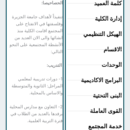
مة العميد
الحصاحيصا:
تنفيذاً لأهداف جامعة الجزيرة
ارة الكلية
وفلسفتها في الانفتاح على
المجتمع اقامت الكلية منذ
هيكل التنظيمي
انشائها والى الان العديد من
الأنشطة المجتمعية على النحو
اقسام
التالي:
وحدات
التدريب:
1- دورات تدريبية لمعلمي
برامج الاكاديمية
المراحل: الثانوية والمتوسطة
والاساس بالمحلية.
بنى التحتية
2- التعاون مع مدارس المحلية
قوى العاملة
برفدها بالعديد من الطلاب في
فترة التربية العلمية.
مة المجتمع