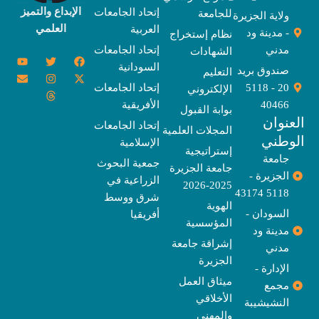
الإبداع والتميز
إتحاد الجامعات
للجامعة
ولاية الجزيرة
العلمي
العربية
- مدينة ود
نظام إستخراج
مدني
إتحاد الجامعات
الشهادات
Y
E
T
T
I
X
F
السودانية
o
n
w
n
h
a
-
صندوق بريد
التعليم
u
v
s
r
i
c
t
20 - 5118
إتحاد الجامعات
الإلكتروني
e
t
e
t
t
w
e
u
l
a
a
t
b
i
40466
الأفريقية
بوابة القبول
b
o
e
g
d
o
t
نوان
e
p
s
r
r
o
t
إتحاد الجامعات
المجلات العلمية
e
a
e
k
وطني
الإسلامية
m
r
إستراتيجية
جامعة
جمعية البحوث
جامعة الجزيرة
الجزيرة -
الزراعية في
2025-2026
5118 43174
شرق ووسط
الهوية
السودان -
أفريقيا
المؤسسية
مدينة ود
إشراقة جامعة
مدني
الجزيرة
الإدارة -
ميثاق العمل
مجمع
الأخلاقي
النشيشيبة
والمهني