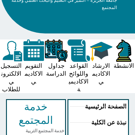
جامعة الجزيرة – التميز في التعليم والبحث العلمي وخدمة
المجتمع
شطة
الارشاد
القواعد
جداول
التقويم
التسجيل
الاكاديم
واللوائح
الدراسة
الاكاديم
الالكترون
ي
الاكاديمي
ي
ي
ة
للطلاب
خدمة
صفحة الرئيسية
المجتمع
ذة عن الكلية
خدمة المجتمع التربية