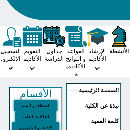
شطة
الإرشاد
القواعد
جداول
التقويم
التسجيل
الأكاديم
و اللوائح
الدراسة
الأكاديم
الإلكترون
ي
الأكاديمي
ي
ي
ة
لصفحة الرئيسية
الأقسام
بذة عن الكلية
الصحافة و النشر
العلاقات العامة
لمة العميد
الإذاعة و التلفزيون