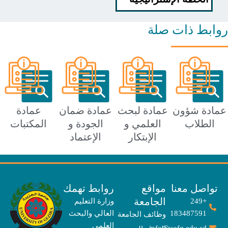
ط ذات صلة
ة شؤون
عمادة لبحث
عمادة ضمان
عمادة
طلاب
العلمي و
الجودة و
المكتبات
الإبتكار
الإعتماد
صل معنا
مواقع
روابط تهمك
الجامعة
+249
وزارة التعليم
183487591
العالي والبحث
وظائف الجامعة
العلمي