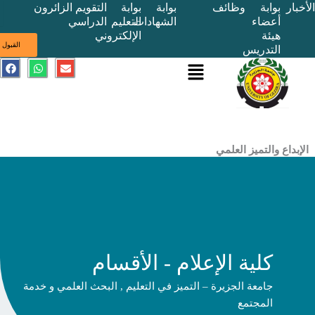
بوابة
وظائف
بوابة
بوابة
التقويم
الزائرون
أعضاء
الشهادات
التعليم
الدراسي
هيئة
الإلكتروني
ى
القبول
التدريس
القائمة
E
W
F
a
h
n
c
a
v
e
t
e
b
s
l
o
a
o
o
p
p
k
p
e
ع والتميز العلمي
كلية الإعلام - الأقسام
جامعة الجزيرة – التميز في التعليم , البحث العلمي و خدمة
المجتمع