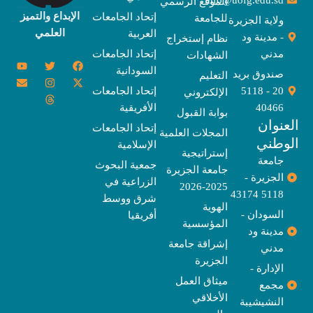
info@uofg.edu.sd
الموقع الرسمي
الإبداع والتميز
إتحاد الجامعات
للجامعة
ولاية الجزيرة
العلمي
العربية
- مدينة ود
نظام إستخراج
مدني
إتحاد الجامعات
الشهادات
Y
E
T
T
I
X
F
السودانية
o
n
w
n
h
a
-
صندوق بريد
التعليم
u
v
s
r
i
c
t
20 - 5118
إتحاد الجامعات
الإلكتروني
e
t
e
t
t
w
e
u
l
a
a
t
b
i
40466
الأفريقية
بوابة القبول
b
o
e
g
d
o
t
نوان
e
p
s
r
r
o
t
إتحاد الجامعات
المجلات العلمية
e
a
e
k
وطني
الإسلامية
m
r
إستراتيجية
جامعة
جمعية البحوث
جامعة الجزيرة
الجزيرة -
الزراعية في
2025-2026
5118 43174
شرق ووسط
الهوية
السودان -
أفريقيا
المؤسسية
مدينة ود
إشراقة جامعة
مدني
الجزيرة
الإدارة -
ميثاق العمل
مجمع
الأخلاقي
النشيشيبة