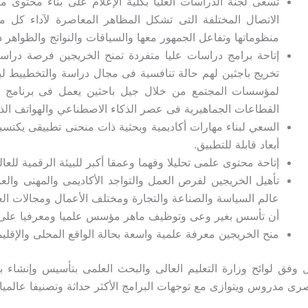
تسعى لجنة الدراسات العليا بكلية الإعلام على بناء محتوى
الاتصال المختلفة التى تشكل المظاهر المعاصرة لآداء كل م
منظوماتها وتفاعل الجمهور معها والسياقات والنواتج والظواهر ذ
إتاحة برامج دراسات عليا متفردة تمنح الخريجين فرصة دراسة 
تخريج باجثين لهم حالة تنافسية فى مجال دراسة والتخطييط لب
لمؤسسات المجتمع من خلال جيل باحثين يعمل فى برنامج 
القطاعات الجماهيرية فى عصر الذكاء الاصطناعي والهواتف الذكية
السعي لبناء مهارات أكاديمية وبحثية ذات منحنى تطبيقى يكتسب
أبعاد قابلة للتطبيق.
إتاحة محتوى علمى تحليلا وفهما وعمقا أكبر للبيئة الرقمية للعالم
تأهيل الخريجين لفرص العمل والتواجد الأكاديمى والمهنى 
عالم السياسة والصناعة والتجارة ومختلف الأعمال ومجالات ال
أن تأسس بغير وعى وتوظيف ماهر مؤسس علميا ومعرفيا على فه
منح الخريجين معرفة علمية واسعة بحالة الواقع المحلى والإقليم
ق لوائح وزارة التعليم العالى والبحث العلمى بتأسيس وإنشاء برام
رى مدروس ويتوازى مع توجهات البرامج الأكثر حداثة وتصنيفا عالميا.