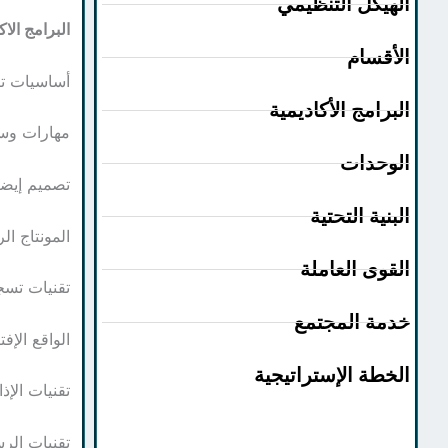
الهيكل التنظيمي
البرامج الاك
الأقسام
أساسيات تصوير Basics
البرامج الأكاديمية
مهارات وسائل العرض s
الوحدات
تصميم إيضاحي با
البنية التحتية
المونتاج الرقمي ting
القوى العاملة
تقنيات تسجيل و معا
خدمة المجتمع
الواقع الإفتراضي ty
الخطة الإستراتيجية
تقنيات الإذاعة و ال
تقنيات الرسوم الم