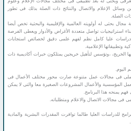
 معرفى وبحثى له بعد تطبيقى فى مختلف مجالات الإعلام وعلوم
ن وسائل الإعلام والاتصال والنتائج ذات الصلة بذلك فى تطور
ات الصلة.
مجال بحثى له أولويته العالمية والإقليمية والبحثية تخص أيضا
ناء استراتيجيات تواصل متعددة الأغراض والأدوار ويعطى الفرصة
دراسات عليا كامل نظم لفهم علمى دقيق لخصائص استجابات
 وتطبيقاتها الإعلامية.
ها الخريج، ،وتؤسس لتأهيل خريجين يمتلكون خبرات أكاديمية ذات
 اليوم.
والعملى فى مجالات عمل متنوعة صارت محور مختلف الأعمال فى
عمل المؤسسية والأعمال المشروعات الصغيرة معا والتى لا يمكن
م يمنحه هذا البرنامج.
ى فى مجالات الاتصال والاعلام ومتطلباته.
ج للدراسات العليا طالما توافرت المقدرات البشرية والمادية