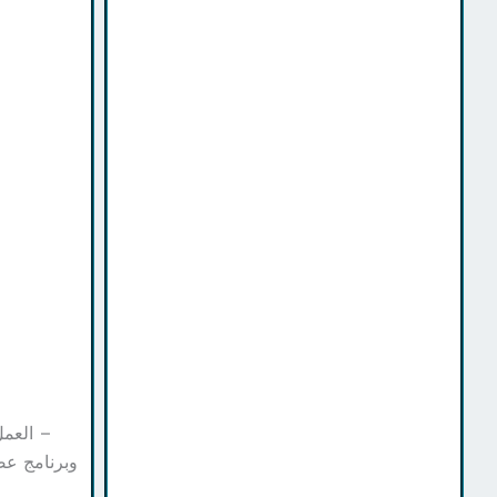
– العمل وف
وبرنامج عص