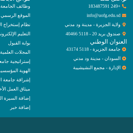
+249 183487591
وظائف الجامعة
info@uofg.edu.sd
الموقع الرسمي 
ولاية الجزيرة - مدينة ود مدني
نظام إستخراج ا
صندوق بريد 20 - 5118 40466
التعليم الإلكترون
العنوان الوطني
بوابة القبول
جامعة الجزيرة - 5118 43174
المجلات العلمية
السودان - مدينة ود مدني
إستراتيجية جامعة الجز
الإدارة - مجمع النشيشيبة
الهوية المؤسسية
إشراقة جامعة ال
ميثاق العمل الأ
إضافة السيرة الذ
إضافة خبر