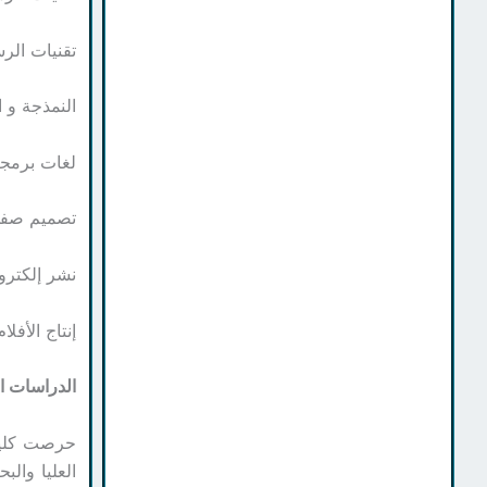
تقنيات الرسوم الم
النمذجة و التصميم ث
لغات برمجة (  Java ، PHP
تصميم صفحات الوي
نشر إلكترونيlishing
إنتاج الأفلام ies Production
الدراسات ال
حرصت كلية 
العليا وال