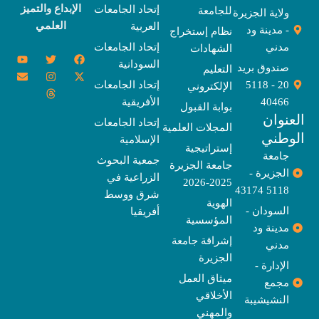
الإبداع والتميز
إتحاد الجامعات
للجامعة
ولاية الجزيرة
العلمي
العربية
- مدينة ود
نظام إستخراج
مدني
إتحاد الجامعات
الشهادات
Y
E
T
T
I
X
F
السودانية
o
n
w
n
h
a
-
صندوق بريد
التعليم
u
v
s
r
i
c
t
20 - 5118
إتحاد الجامعات
الإلكتروني
e
t
e
t
t
w
e
u
l
a
a
t
b
i
40466
الأفريقية
بوابة القبول
b
o
e
g
d
o
t
نوان
e
p
s
r
r
o
t
إتحاد الجامعات
المجلات العلمية
e
a
e
k
وطني
الإسلامية
m
r
إستراتيجية
جامعة
جمعية البحوث
جامعة الجزيرة
الجزيرة -
الزراعية في
2025-2026
5118 43174
شرق ووسط
الهوية
السودان -
أفريقيا
المؤسسية
مدينة ود
إشراقة جامعة
مدني
الجزيرة
الإدارة -
ميثاق العمل
مجمع
الأخلاقي
النشيشيبة
والمهني