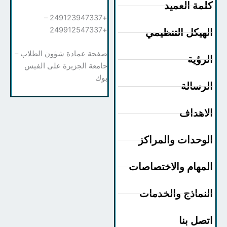
مة العميد
+249123947337 –
+249912547337
هيكل التنظيمي
صفحة عمادة شؤون الطلاب –
رؤية
جامعة الجزيرة على الفيس
بوك
رسالة
اهداف
وحدات والمراكز
مهام والاختصاصات
نماذج والخدمات
صل بنا