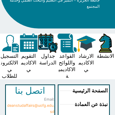
جامعة الجزيرة – التميز في التعليم والبحث العلمي وخدمة
المجتمع
شطة
الارشاد
القواعد
جداول
التقويم
التسجيل
الاكاديم
واللوائح
الدراسة
الاكاديم
الالكترون
ي
الاكاديمي
ي
ي
ة
للطلاب
اتصل بنا
صفحة الرئيسية
Email:
ذة عن العمادة
deanstudaffairs@uofg.edu.
sd