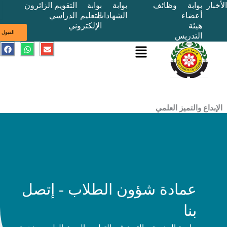
بوابة
وظائف
بوابة
بوابة
التقويم
الزائرون
أعضاء
الشهادات
التعليم
الدراسي
هيئة
الإلكتروني
ى
القبول
التدريس
القائمة
E
W
F
a
h
n
c
a
v
e
t
e
b
s
l
o
a
o
o
p
p
k
p
e
ع والتميز العلمي
عمادة شؤون الطلاب - إتصل
بنا