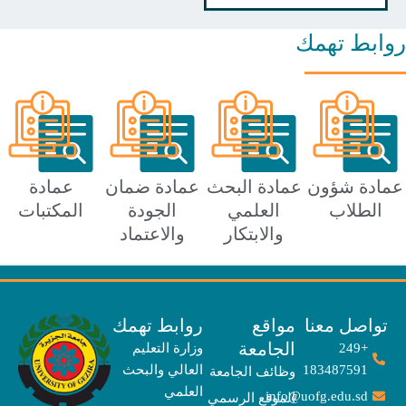
ط تهمك
ة شؤون
عمادة البحث
عمادة ضمان
عمادة
طلاب
العلمي
الجودة
المكتبات
والابتكار
والاعتماد
صل معنا
مواقع
روابط تهمك
الجامعة
+249
وزارة التعليم
183487591
العالي والبحث
وظائف الجامعة
العلمي
info@uofg.edu.sd
الموقع الرسمي