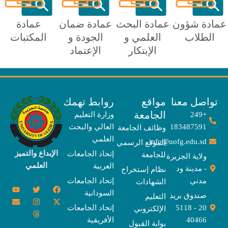
ة شؤون
عمادة البحث
عمادة ضمان
عمادة
طلاب
العلمي و
الجودة و
المكتبات
الإبتكار
الإعتماد
صل معنا
مواقع
روابط تهمك
الجامعة
+249
وزارة التعليم
183487591
العالي والبحث
وظائف الجامعة
العلمي
info@uofg.edu.sd
الموقع الرسمي
الإبداع والتميز
إتحاد الجامعات
للجامعة
ولاية الجزيرة
العلمي
العربية
- مدينة ود
نظام إستخراج
مدني
إتحاد الجامعات
الشهادات
Y
E
T
T
I
X
F
السودانية
o
n
w
n
h
a
-
صندوق بريد
التعليم
u
v
s
r
i
c
t
20 - 5118
إتحاد الجامعات
الإلكتروني
e
t
e
t
t
w
e
u
l
a
a
t
b
i
40466
الأفريقية
بوابة القبول
b
o
e
g
d
o
t