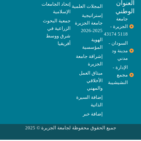
نوان
e
p
s
r
r
o
t
إتحاد الجامعات
المجلات العلمية
e
a
e
k
وطني
الإسلامية
m
r
إستراتيجية
جامعة
جمعية البحوث
جامعة الجزيرة
الجزيرة -
الزراعية في
2025-2026
5118 43174
شرق ووسط
الهوية
السودان -
أفريقيا
المؤسسية
مدينة ود
إشراقة جامعة
مدني
الجزيرة
الإدارة -
ميثاق العمل
مجمع
الأخلاقي
النشيشيبة
والمهني
إضافة السيرة
الذاتية
إضافة خبر
جميع الحقوق محفوظة لجامعة الجزيرة © 2025