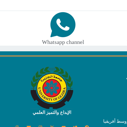
Whatsapp channel
الإبداع والتميز العلمي
وسط أفريقيا
T
E
I
X
Y
T
F