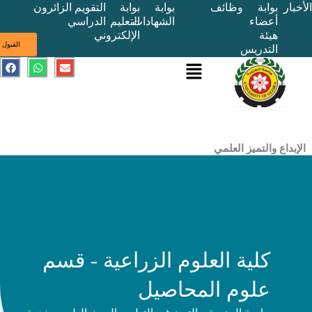
بوابة
وظائف
بوابة
بوابة
التقويم
الزائرون
أعضاء
الشهادات
التعليم
الدراسي
هيئة
الإلكتروني
ى
القبول
التدريس
القائمة
E
W
F
a
h
n
c
a
v
e
t
e
b
s
l
o
a
o
o
p
p
k
p
e
ع والتميز العلمي
كلية العلوم الزراعية - قسم
علوم المحاصيل