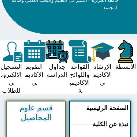
جامعة الجزيرة – التميز في التعليم والبحث العلمي وخدمة
المجتمع
شطة
الإرشاد
القواعد
جداول
التقويم
التسجيل
الاكاديم
واللوائح
الدراسة
الاكاديم
الالكترون
ي
الاكاديمي
ي
ي
ة
للطلاب
قسم علوم
صفحة الرئيسية
المحاصيل
ذة عن الكلية