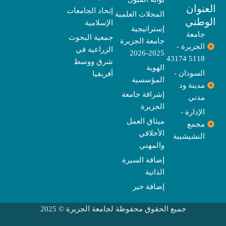
b
o
e
g
d
o
t
نوان
e
p
s
r
r
o
t
إتحاد الجامعات
المجلات العلمية
e
a
e
k
وطني
الإسلامية
m
r
إستراتيجية
جامعة
جمعية البحوث
جامعة الجزيرة
الجزيرة -
الزراعية في
2025-2026
5118 43174
شرق ووسط
الهوية
السودان -
أفريقيا
المؤسسية
مدينة ود
إشراقة جامعة
مدني
الجزيرة
الإدارة -
ميثاق العمل
مجمع
الأخلاقي
النشيشيبة
والمهني
إضافة السيرة
الذاتية
إضافة خبر
جميع الحقوق محفوظة لجامعة الجزيرة © 2025