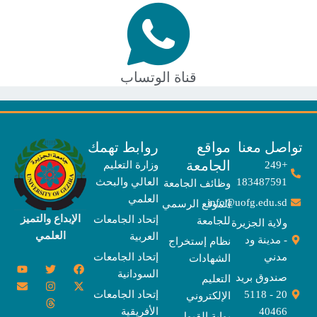
قناة الوتساب
صل معنا
مواقع
روابط تهمك
الجامعة
+249
وزارة التعليم
183487591
العالي والبحث
وظائف الجامعة
العلمي
info@uofg.edu.sd
الموقع الرسمي
الإبداع والتميز
إتحاد الجامعات
للجامعة
ولاية الجزيرة
العلمي
العربية
- مدينة ود
نظام إستخراج
مدني
إتحاد الجامعات
الشهادات
Y
E
T
T
I
X
F
السودانية
o
n
w
n
h
a
-
صندوق بريد
التعليم
u
v
s
r
i
c
t
20 - 5118
إتحاد الجامعات
الإلكتروني
e
t
e
t
t
w
e
u
l
a
a
t
b
i
40466
الأفريقية
بوابة القبول