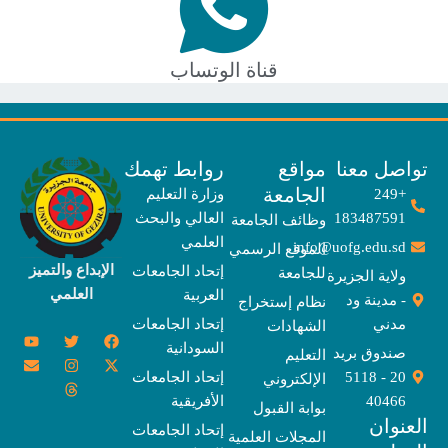
قناة الوتساب
صل معنا
مواقع
روابط تهمك
الجامعة
+249
وزارة التعليم
183487591
العالي والبحث
وظائف الجامعة
العلمي
info@uofg.edu.sd
الموقع الرسمي
الإبداع والتميز
إتحاد الجامعات
للجامعة
ولاية الجزيرة
العلمي
العربية
- مدينة ود
نظام إستخراج
مدني
إتحاد الجامعات
الشهادات
Y
E
T
T
I
X
F
السودانية
o
n
w
n
h
a
-
صندوق بريد
التعليم
u
v
s
r
i
c
t
20 - 5118
إتحاد الجامعات
الإلكتروني
e
t
e
t
t
w
e
u
l
a
a
t
b
i
40466
الأفريقية
بوابة القبول
b
o
e
g
d
o
t
نوان
e
p
s
r
r
o
t
إتحاد الجامعات
المجلات العلمية
e
a
e
k