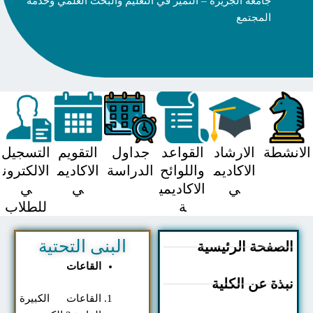
جامعة الجزيرة – التميز في التعليم والبحث العلمي وخدمة
المجتمع
شطة
الارشاد
القواعد
جداول
التقويم
التسجيل
الاكاديم
واللوائح
الدراسة
الاكاديم
الالكترون
ي
الاكاديمي
ي
ي
ة
للطلاب
البنى التحتية
صفحة الرئيسية
القاعات
ذة عن الكلية
القاعات الكبيرة