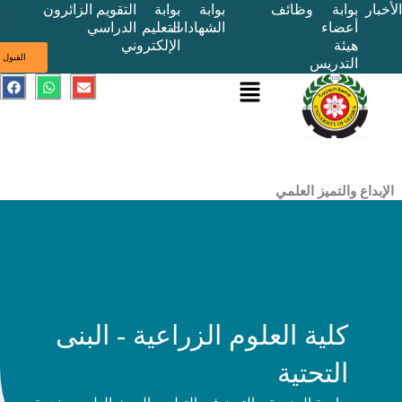
بوابة
وظائف
بوابة
بوابة
التقويم
الزائرون
أعضاء
الشهادات
التعليم
الدراسي
هيئة
الإلكتروني
ى
القبول
التدريس
القائمة
E
W
F
a
h
n
c
a
v
e
t
e
b
s
l
o
a
o
o
p
p
k
p
e
ع والتميز العلمي
كلية العلوم الزراعية - البنى
التحتية