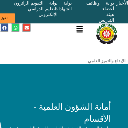
بوابة
وظائف
بوابة
بوابة
التقويم
الزائرون
أعضاء
الشهادات
التعليم
الدراسي
هيئة
الإلكتروني
ى
القبول
التدريس
القائمة
E
W
F
a
h
n
c
a
v
e
t
e
b
s
l
o
a
o
o
p
p
k
p
e
ع والتميز العلمي
أمانة الشؤون العلمية -
الأقسام