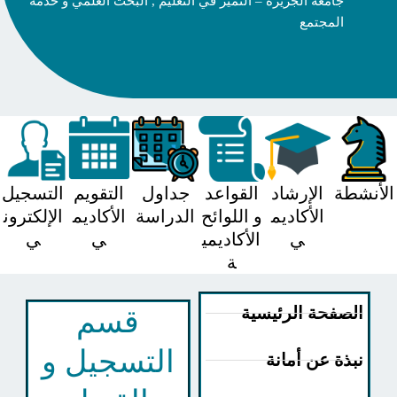
جامعة الجزيرة – التميز في التعليم , البحث العلمي و خدمة
المجتمع
شطة
الإرشاد
القواعد
جداول
التقويم
التسجيل
الأكاديم
و اللوائح
الدراسة
الأكاديم
الإلكترون
ي
الأكاديمي
ي
ي
ة
لصفحة الرئيسية
قسم
التسجيل و
بذة عن أمانة