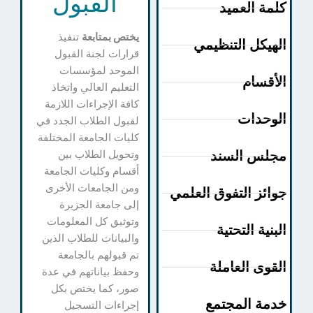
القبول
لمة العميد
يختص بمتابعة
تنفيذ
لهيكل التنظيمي
قرارات لجنة القبول
الموحد لمؤسسات
لأقسام
التعليم العالي واتخاذ
كافة الإجراءات اللازمة
لوحدات
لقبول الطلاب الجدد في
كليات الجامعة المختلفة
جلس السند
وتحويل الطلاب بين
أقسام وكليات الجامعة
ومن الجامعات الأخرى
وائز التفوق العلمي
إلى جامعة الجزيرة
وتوثيق كل المعلومات
لبنية التحتية
والبيانات للطلاب الذين
تم قبولهم بالجامعة
لقوى العاملة
وحفظ بياناتهم في عدة
صور، كما يختص بكل
دمة المجتمع
إجراءات التسجيل