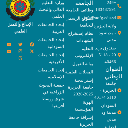
الجامعة
+249
وزارة التعليم
183487591
العالي والبحث
وظائف الجامعة
العلمي
info@uofg.edu.sd
الموقع الرسمي
الإبداع والتميز
إتحاد الجامعات
للجامعة
ولاية الجزيرة
العلمي
العربية
- مدينة ود
نظام إستخراج
مدني
إتحاد الجامعات
الشهادات
Y
E
T
T
I
X
F
السودانية
o
n
w
n
h
a
-
صندوق بريد
التعليم
u
v
s
r
i
c
t
20 - 5118
إتحاد الجامعات
الإلكتروني
e
t
e
t
t
w
e
u
l
a
a
t
b
i
40466
الأفريقية
بوابة القبول
b
o
e
g
d
o
t
نوان
e
p
s
r
r
o
t
إتحاد الجامعات
المجلات العلمية
e
a
e
k
وطني
الإسلامية
m
r
إستراتيجية
جامعة
جمعية البحوث
جامعة الجزيرة
الجزيرة -
الزراعية في
2025-2026
5118 43174
شرق ووسط
الهوية
السودان -
أفريقيا
المؤسسية
مدينة ود
إشراقة جامعة
مدني
الجزيرة
الإدارة -