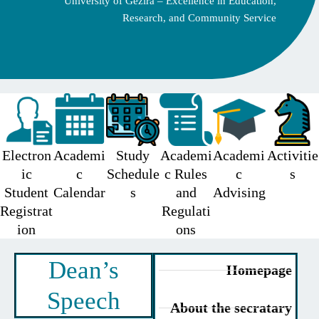
University of Gezira – Excellence in Education,
Research, and Community Service
Electron
Academi
Study
Academi
Academi
Acti
ic
c
Schedule
c Rules
c
Student
Calendar
s
and
Advising
Registrat
Regulati
ion
ons
Dean’s
Homepag
Speech
About the secratar