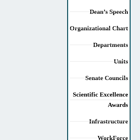
Dean’s Speec
Organizational Char
Department
Unit
Senate Council
Scientific Excellenc
Award
Infrastructur
WorkForc