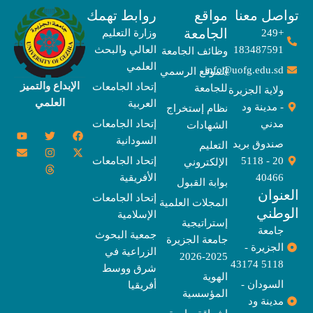
صل معنا
مواقع
روابط تهمك
الجامعة
+249
وزارة التعليم
183487591
العالي والبحث
وظائف الجامعة
العلمي
info@uofg.edu.sd
الموقع الرسمي
الإبداع والتميز
إتحاد الجامعات
للجامعة
ولاية الجزيرة
العلمي
العربية
- مدينة ود
نظام إستخراج
مدني
إتحاد الجامعات
الشهادات
Y
E
T
T
I
X
F
السودانية
o
n
w
n
h
a
-
صندوق بريد
التعليم
u
v
s
r
i
c
t
20 - 5118
إتحاد الجامعات
الإلكتروني
e
t
e
t
t
w
e
u
l
a
a
t
b
i
40466
الأفريقية
بوابة القبول
b
o
e
g
d
o
t
نوان
e
p
s
r
r
o
t
إتحاد الجامعات
المجلات العلمية
e
a
e
k
وطني
الإسلامية
m
r
إستراتيجية
جامعة
جمعية البحوث
جامعة الجزيرة
الجزيرة -
الزراعية في
2025-2026
5118 43174
شرق ووسط
الهوية
السودان -
أفريقيا
المؤسسية
مدينة ود