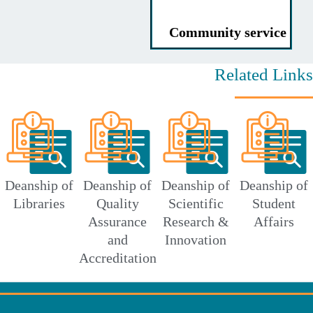
Community servic
Related L
Deanship of
Deanship of
Deanship of
Deanshi
Libraries
Quality
Scientific
Stude
Assurance
Research &
Affai
and
Innovation
Accreditation