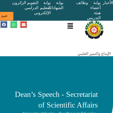
بوابة
وظائف
بوابة
بوابة
التقويم
الزائرون
أعضاء
الشهادات
التعليم
الدراسي
هيئة
الإلكتروني
ى
القبول
التدريس
القائمة
E
W
F
a
h
n
c
a
v
e
t
e
b
s
l
o
a
o
o
p
p
k
p
e
ع والتميز العلمي
Dean’s Speech - Secretariat
of Scientific Affairs