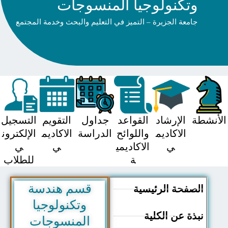
وتكنولوجيا المنسوجات
جامعة الجزيرة – التميز في التعليم والبحث وخدمة المجتمع
شطة
الإرشاد
القواعد
جداول
التقويم
التسجيل
الاكاديم
واللوائح
الدراسة
الاكاديم
الإلكترون
ي
الاكاديمي
ي
ي
ة
للطلاب
قسم هندسة
الصفحة الرئيسية
وتكنولوجيا
نبذة عن الكلية
المنسوجات