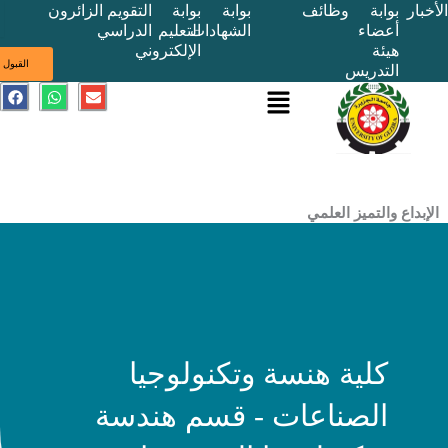
بوابة
وظائف
بوابة
بوابة
التقويم
الزائرون
أعضاء
الشهادات
التعليم
الدراسي
هيئة
الإلكتروني
ى
القبول
التدريس
القائمة
E
W
F
a
h
n
c
a
v
e
t
e
b
s
l
o
a
o
o
p
p
k
p
e
ع والتميز العلمي
كلية هنسة وتكنولوجيا
الصناعات - قسم هندسة