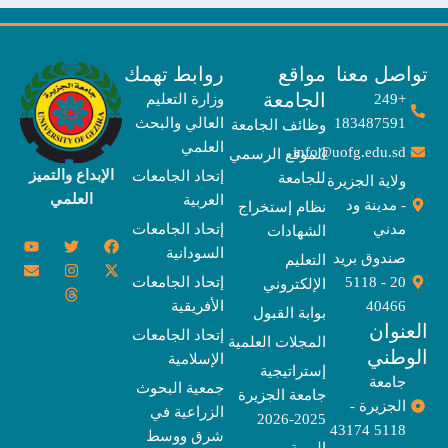
صل معنا
مواقع
روابط تهمك
الجامعة
+249
وزارة التعليم
183487591
العالي والبحث
وظائف الجامعة
العلمي
info@uofg.edu.sd
الموقع الرسمي
الإبداع والتميز
إتحاد الجامعات
للجامعة
ولاية الجزيرة
العلمي
العربية
- مدينة ود
نظام إستخراج
مدني
إتحاد الجامعات
الشهادات
Y
E
T
T
I
X
F
السودانية
o
n
w
n
h
a
-
صندوق بريد
التعليم
u
v
s
r
i
c
t
20 - 5118
إتحاد الجامعات
الإلكتروني
e
t
e
t
t
w
e
u
l
a
a
t
b
i
40466
الأفريقية
بوابة القبول
b
o
e
g
d
o
t
نوان
e
p
s
r
r
o
t
إتحاد الجامعات
المجلات العلمية
e
a
e
k
وطني
الإسلامية
m
r
إستراتيجية
جامعة
جمعية البحوث
جامعة الجزيرة
الجزيرة -
الزراعية في
2025-2026
5118 43174
شرق ووسط