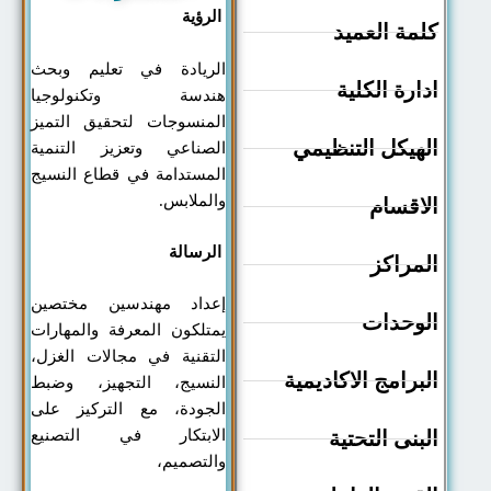
الرؤية
كلمة العميد
الريادة في تعليم وبحث
ادارة الكلية
هندسة وتكنولوجيا
المنسوجات لتحقيق التميز
الهيكل التنظيمي
الصناعي وتعزيز التنمية
المستدامة في قطاع النسيج
والملابس.
الاقسام
الرسالة
المراكز
إعداد مهندسين مختصين
الوحدات
يمتلكون المعرفة والمهارات
التقنية في مجالات الغزل،
البرامج الاكاديمية
النسيج، التجهيز، وضبط
الجودة، مع التركيز على
البنى التحتية
الابتكار في التصنيع
والتصميم،