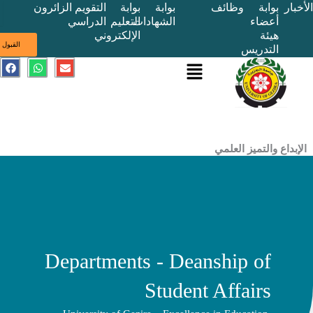
بوابة
وظائف
بوابة
بوابة
التقويم
الزائرون
أعضاء
الشهادات
التعليم
الدراسي
هيئة
الإلكتروني
ى
القبول
التدريس
القائمة
E
W
F
a
h
n
c
a
v
e
t
e
b
s
l
o
a
o
o
p
p
k
p
e
ع والتميز العلمي
Departments - Deanship of
Student Affairs