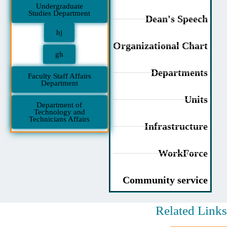
Undergraduate
Studies Department
Dean's Speec
hj
Organizational Char
gh
Department
Faculty Staff Affairs
Department
Unit
Department of
Technology and
Technicians Affairs
Infrastructur
WorkForc
Community servic
Related L