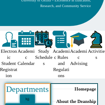
University of Gezira – Excellence in Education,
Research, and Community Service
Electron
Academi
Study
Academi
Academi
Acti
ic
c
Schedule
c Rules
c
Student
Calendar
s
and
Advising
Registrat
Regulati
ion
ons
Departments
Homepag
hjj
About the Deanshi