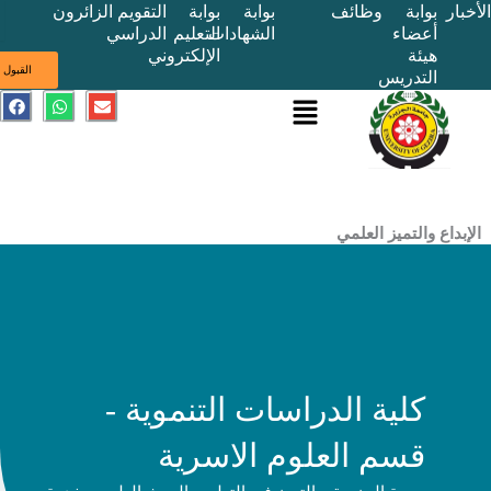
بوابة
وظائف
بوابة
بوابة
التقويم
الزائرون
أعضاء
الشهادات
التعليم
الدراسي
هيئة
الإلكتروني
ى
القبول
التدريس
القائمة
E
W
F
a
h
n
c
a
v
e
t
e
b
s
l
o
a
o
o
p
p
k
p
e
ع والتميز العلمي
كلية الدراسات التنموية -
قسم العلوم الاسرية