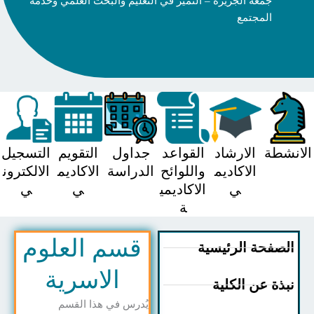
جمعة الجزيرة – التميز في التعليم والبحث العلمي وخدمة
المجتمع
شطة
الارشاد
القواعد
جداول
التقويم
التسجيل
الاكاديم
واللوائح
الدراسة
الاكاديم
الالكترون
ي
الاكاديمي
ي
ي
ة
قسم العلوم
صفحة الرئيسية
الاسرية
ذة عن الكلية
يُدرس في هذا القسم