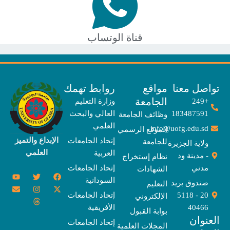
قناة الوتساب
صل معنا
مواقع
روابط تهمك
الجامعة
+249
وزارة التعليم
183487591
العالي والبحث
وظائف الجامعة
العلمي
info@uofg.edu.sd
الموقع الرسمي
الإبداع والتميز
إتحاد الجامعات
للجامعة
ولاية الجزيرة
العلمي
العربية
- مدينة ود
نظام إستخراج
مدني
إتحاد الجامعات
الشهادات
Y
E
T
T
I
X
F
السودانية
o
n
w
n
h
a
-
صندوق بريد
التعليم
u
v
s
r
i
c
t
20 - 5118
إتحاد الجامعات
الإلكتروني
e
t
e
t
t
w
e
u
l
a
a
t
b
i
40466
الأفريقية
بوابة القبول
b
o
e
g
d
o
t
نوان
e
p
s
r
r
o
t
إتحاد الجامعات
المجلات العلمية
e
a
e
k