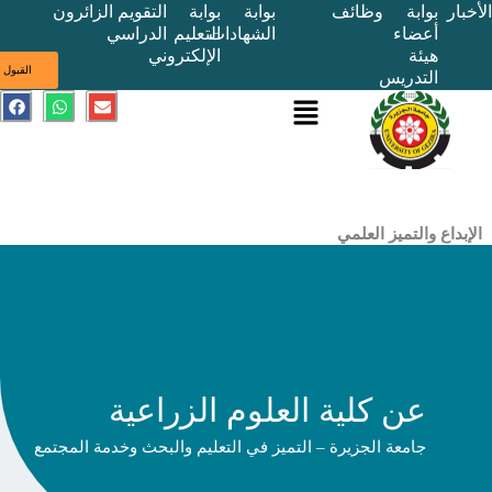
بوابة
وظائف
بوابة
بوابة
التقويم
الزائرون
أعضاء
الشهادات
التعليم
الدراسي
هيئة
الإلكتروني
ى
القبول
التدريس
القائمة
E
W
F
a
h
n
c
a
v
e
t
e
b
s
l
o
a
o
o
p
p
k
p
e
ع والتميز العلمي
عن كلية العلوم الزراعية
جامعة الجزيرة – التميز في التعليم والبحث وخدمة المجتمع