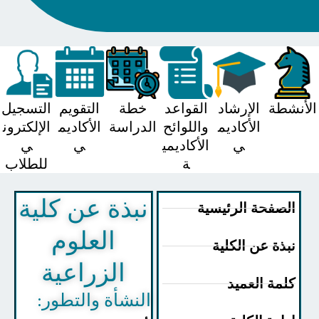
شطة
الإرشاد
القواعد
خطة
التقويم
التسجيل
الأكاديم
واللوائح
الدراسة
الأكاديم
الإلكترون
ي
الأكاديمي
ي
ي
ة
للطلاب
نبذة عن كلية
لصفحة الرئيسية
العلوم
بذة عن الكلية
الزراعية
لمة العميد
النشأة والتطور: