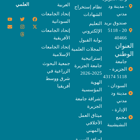
العلمي
العربية
- مدينة ود
نظام إستخراج
مدني
إتحاد الجامعات
الشهادات
Y
E
T
T
I
X
F
السودانية
o
n
w
n
h
a
-
صندوق بريد
التعليم
u
v
s
r
i
c
t
20 - 5118
إتحاد الجامعات
الإلكتروني
e
t
e
t
t
w
e
u
l
a
a
t
b
i
40466
الأفريقية
بوابة القبول
b
o
e
g
d
o
t
نوان
e
p
s
r
r
o
t
إتحاد الجامعات
المجلات العلمية
e
a
e
k
وطني
الإسلامية
m
r
إستراتيجية
جامعة
جمعية البحوث
جامعة الجزيرة
الجزيرة -
الزراعية في
2025-2026
5118 43174
شرق ووسط
الهوية
السودان -
أفريقيا
المؤسسية
مدينة ود
إشراقة جامعة
مدني
الجزيرة
الإدارة -
ميثاق العمل
مجمع
الأخلاقي
النشيشيبة
والمهني
إضافة السيرة