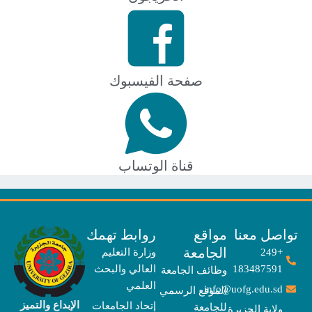
صفحة الفيسبوك
قناة الوتساب
صل معنا
مواقع
روابط تهمك
الجامعة
+249
وزارة التعليم
183487591
العالي والبحث
وظائف الجامعة
العلمي
info@uofg.edu.sd
الموقع الرسمي
الإبداع والتميز
إتحاد الجامعات
للجامعة
ولاية الجزيرة