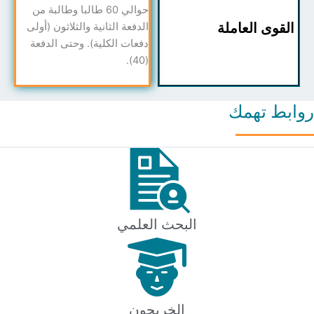
حوالي 60 طالبا وطالبة من
الدفعة الثانية والثلاثون (أولى
قوى العاملة
دفعات الكلية). وحتى الدفعة
(40).
ط تهمك
البحث العلمي
الخريجون