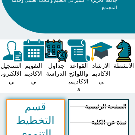
جامعة الجزيرة – التميز في التعليم والبحث العلمي وخدمة
المجتمع
شطة
الارشاد
القواعد
جداول
التقويم
التسجيل
الاكاديم
واللوائح
الدراسة
الاكاديم
الالكترون
ي
الاكاديمي
ي
ي
ة
قسم
صفحة الرئيسية
التخطيط
ذة عن الكلية
التنموي