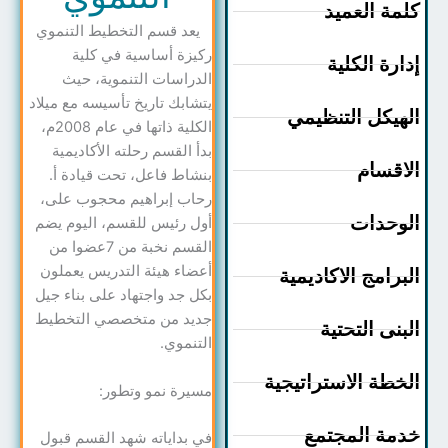
مة العميد
يعد قسم التخطيط التنموي
ركيزة أساسية في كلية
ارة الكلية
الدراسات التنموية، حيث
يتشابك تاريخ تأسيسه مع ميلاد
هيكل التنظيمي
الكلية ذاتها في عام 2008م،
بدأ القسم رحلته الأكاديمية
اقسام
بنشاط فاعل، تحت قيادة أ.
رحاب إبراهيم محجوب على،
وحدات
أول رئيس للقسم، اليوم يضم
القسم نخبة من 7عضوا من
أعضاء هيئة التدريس يعملون
برامج الاكاديمية
بكل جد واجتهاد على بناء جيل
جديد من متخصصي التخطيط
بنى التحتية
التنموي.
خطة الاستراتيجية
مسيرة نمو وتطور:
مة المجتمع
في بداياته شهد القسم قبول