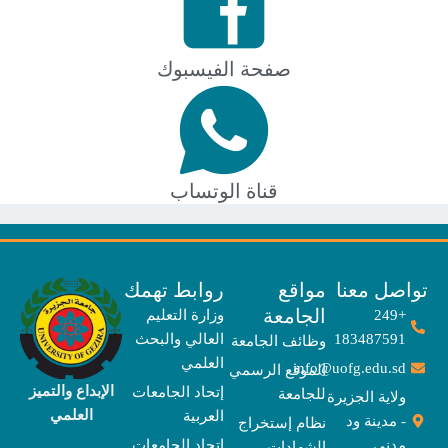
صفحة الفيسبوك
قناة الوتساب
صل معنا
مواقع
روابط تهمك
الجامعة
+249
وزارة التعليم
183487591
العالي والبحث
وظائف الجامعة
العلمي
info@uofg.edu.sd
الموقع الرسمي
الإبداع والتميز
إتحاد الجامعات
للجامعة
ولاية الجزيرة
العلمي
العربية
- مدينة ود
نظام إستخراج
مدني
إتحاد الجامعات
الشهادات