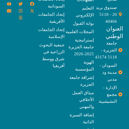
Y
E
T
T
I
X
F
السودانية
o
n
w
n
h
a
-
صندوق بريد
التعليم
u
v
s
r
i
c
t
20 - 5118
إتحاد الجامعات
الإلكتروني
e
t
e
t
t
w
e
u
l
a
a
t
b
i
40466
الأفريقية
بوابة القبول
b
o
e
g
d
o
t
نوان
e
p
s
r
r
o
t
إتحاد الجامعات
المجلات العلمية
e
a
e
k
وطني
الإسلامية
m
r
إستراتيجية
جامعة
جمعية البحوث
جامعة الجزيرة
الجزيرة -
الزراعية في
2025-2026
5118 43174
شرق ووسط
الهوية
السودان -
أفريقيا
المؤسسية
مدينة ود
إشراقة جامعة
مدني
الجزيرة
الإدارة -
ميثاق العمل
مجمع
الأخلاقي
النشيشيبة
والمهني
إضافة السيرة
الذاتية