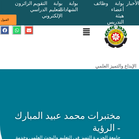
بوابة
وظائف
بوابة
بوابة
التقويم
الزائرون
أعضاء
الشهادات
التعليم
الدراسي
هيئة
الإلكتروني
ى
القبول
التدريس
القائمة
E
W
F
a
h
n
c
a
v
e
t
e
b
s
l
o
a
o
o
p
p
k
p
e
ع والتميز العلمي
مختبرات محمد عبيد المبارك
- الرؤية
جامعة الجزيرة التميز في التعليم والبحث العلمي وخدمة