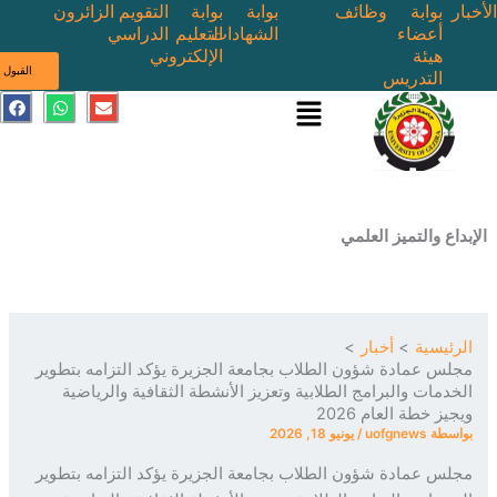
بوابة
وظائف
بوابة
بوابة
التقويم
الزائرون
أعضاء
الشهادات
التعليم
الدراسي
هيئة
الإلكتروني
ى
القبول
التدريس
القائمة
E
W
F
a
h
n
c
a
v
e
t
e
b
s
l
o
a
o
o
p
p
k
p
e
ع والتميز العلمي
ئيسية
أخبار
س عمادة شؤون الطلاب بجامعة الجزيرة يؤكد التزامه بتطوير
دمات والبرامج الطلابية وتعزيز الأنشطة الثقافية والرياضية
ز خطة العام 2026
سطة
uofgnews
/
يونيو 18, 2026
س عمادة شؤون الطلاب بجامعة الجزيرة يؤكد التزامه بتطوير