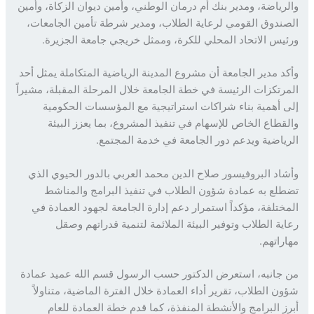
رياضة، ومدير بنك أم درمان الوطني، وأمين ديوان الزكاة، وأمين
ندوق القومي لرعاية الطلاب، ومدير شرطة تأمين الجامعات،
يس الاتحاد المحلي للكرة، وممثل خريجي جامعة الجزيرة.
د مدير الجامعة أن مشروع المدينة الرياضية المتكاملة يمثل أحد
رتكزات الرئيسة في خطة الجامعة خلال المرحلة المقبلة، مشيراً
 أهمية بناء شراكات استراتيجية مع المؤسسات الحكومية
قطاع الخاص للإسهام في تنفيذ المشروع، بما يعزز البيئة
ياضية ويدعم دور الجامعة في خدمة المجتمع.
اد البروفيسور صلاح الدين محمد العربي بالدور الحيوي الذي
لع به عمادة شؤون الطلاب في تنفيذ البرامج والمناشط
ختلفة، مؤكداً استمرار دعم إدارة الجامعة لجهود العمادة في
ية الطلاب وتوفير البيئة الملائمة لتنمية قدراتهم وصقل
راتهم.
جانبه، استعرض الدكتور حسب الرسول قسم الله عميد عمادة
ن الطلاب، تقرير أداء العمادة خلال الفترة الماضية، متناولاً
ز البرامج والأنشطة المنفذة، كما قدم خطة العمادة للعام