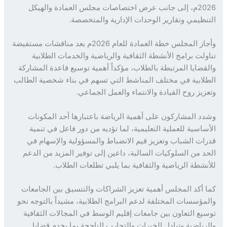
2026م، إلى جانب عرض اختصاصات مجلس العمادة والهيكل
نظيمي وتقارير الوحدات الإدارية والمتخصصة.
وأجاز المجلس خطة العمادة للعام 2026م بعد مناقشات مستفيضة
ولت برامج الأنشطة الثقافية والرياضية والخدمات الطلابية
قضايا المرتبطة بالطلاب، مؤكداً أهمية توسيع قاعدة المشاركة
لابية في مختلف المناشط التي تسهم في بناء شخصية الطالب
زيز روح القيادة والانتماء والعمل الجماعي.
د المشاركون على أهمية الرياضة باعتبارها أحد المكونات
ساسية للعملية التعليمية، لما تؤديه من دور فاعل في تنمية
ات الشباب وتعزيز قيم الانضباط والمسؤولية والإسهام في
د من السلوكيات السالبة، داعين إلى توفير المزيد من الدعم
نشطة الرياضية والثقافية بما يلبي تطلعات الطلاب.
 أكد المجلس أهمية تعزيز الشراكات والتنسيق بين الجامعات
مؤسسات المختلفة لدعم البرامج الطلابية، مشيداً بالتوجه نحو
يع التعاون بين جامعات إقليم الوسط في المجالات الثقافية
رياضية وتبادل الخبرات والتجارب الناجحة بما يخدم قضايا