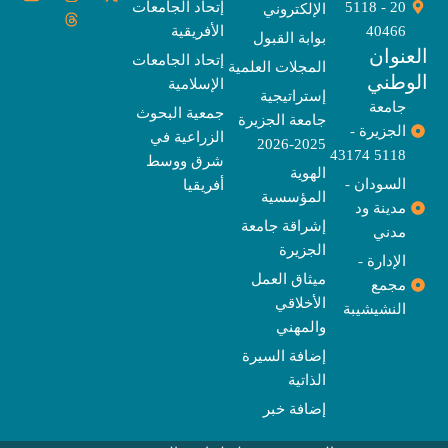
20 - 5118
إتحاد الجامعات
الإلكتروني
e
t
e
t
t
w
e
u
l
a
a
t
b
i
40466
الأفريقية
بوابة القبول
b
o
e
g
d
o
t
نوان
e
p
s
r
r
o
t
إتحاد الجامعات
المجلات العلمية
e
a
e
k
وطني
الإسلامية
m
r
إستراتيجية
جامعة
جمعية البحوث
جامعة الجزيرة
الجزيرة -
الزراعية في
2025-2026
5118 43174
شرق ووسط
الهوية
السودان -
أفريقيا
المؤسسية
مدينة ود
إشراقة جامعة
مدني
الجزيرة
الإدارة -
ميثاق العمل
مجمع
الأخلاقي
النشيشيبة
والمهني
إضافة السيرة
الذاتية
إضافة خبر