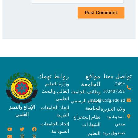
صل معنا
مواقع
روابط تهمك
الجامعة
+249
وزارة التعليم
183487591
العالي والبحث
وظائف الجامعة
العلمي
info@uofg.edu.sd
الموقع الرسمي
الإبداع والتميز
إتحاد الجامعات
للجامعة
ولاية الجزيرة
العلمي
العربية
- مدينة ود
نظام إستخراج
مدني
إتحاد الجامعات
الشهادات
Y
E
T
T
I
X
F
السودانية
o
n
w
n
h
a
-
صندوق بريد
التعليم
u
v
s
r
i
c
t