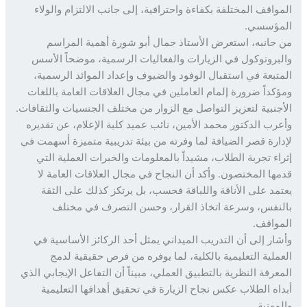
واقف المختلفة بكفاءة واحترافية، إلى جانب الالتزام والولاء
ؤسسي.
جانبه، استعرض الأستاذ جمال أبو شورة أهمية المراسم
بروتوكول في الزيارات والفعاليات الرسمية، موضحاً الأسس
تبعة في استقبال الوفود والضيوف وإعداد الموائد الرسمية،
كداً ضرورة إلمام العاملين في مجال العلاقات العامة باللغات
جنبية لتعزيز التواصل مع الزوار من مختلف الجنسيات والثقافات.
رب الدكتور محمد الأمين، نائب عميد كلية الإعلام، عن تقديره
ارة قصر الضيافة لما وفرته من بيئة تدريبية متميزة أسهمت في
اء تجربة الطلاب، مشيداً بالمعلومات والخبرات العملية التي
ها المختصون. وأكد أن النجاح في مجال العلاقات العامة لا
مد على الأناقة واللباقة فحسب، بل يرتكز كذلك على الثقة
نفس، وسرعة اتخاذ القرار، وحسن التصرف في مختلف
واقف.
ار إلى أن التدريب الميداني يمثل أحد الركائز الأساسية في
ملية التعليمية بالكلية، لما يوفره من فرص حقيقية لدمج
عرفة النظرية بالتطبيق العملي، مبيناً أن التفاعل الإيجابي الذي
اه الطلاب عكس نجاح الزيارة في تحقيق أهدافها التعليمية
مهنية.