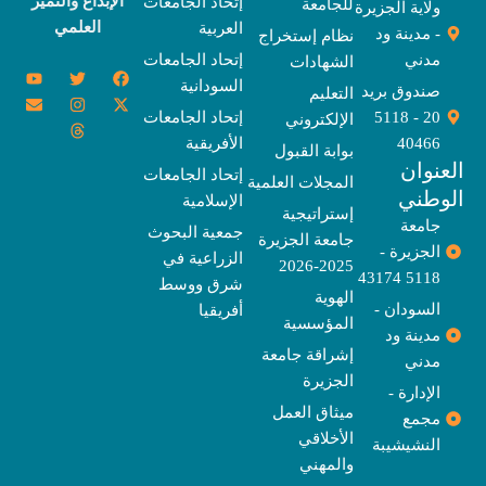
الإبداع والتميز
إتحاد الجامعات
للجامعة
ولاية الجزيرة
العلمي
العربية
- مدينة ود
نظام إستخراج
مدني
إتحاد الجامعات
الشهادات
Y
E
T
T
I
X
F
السودانية
o
n
w
n
h
a
-
صندوق بريد
التعليم
u
v
s
r
i
c
t
20 - 5118
إتحاد الجامعات
الإلكتروني
e
t
e
t
t
w
e
u
l
a
a
t
b
i
40466
الأفريقية
بوابة القبول
b
o
e
g
d
o
t
نوان
e
p
s
r
r
o
t
إتحاد الجامعات
المجلات العلمية
e
a
e
k
وطني
الإسلامية
m
r
إستراتيجية
جامعة
جمعية البحوث
جامعة الجزيرة
الجزيرة -
الزراعية في
2025-2026
5118 43174
شرق ووسط
الهوية
السودان -
أفريقيا
المؤسسية
مدينة ود
إشراقة جامعة
مدني
الجزيرة
الإدارة -
ميثاق العمل
مجمع
الأخلاقي
النشيشيبة
والمهني