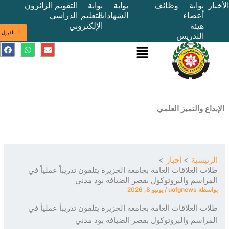
بوابة
وظائف
بوابة
بوابة
التقويم
الزائرون
أعضاء
الشهادات
التعليم
الدراسي
هيئة
الإلكتروني
ى
القبول
التدريس
القائمة
E
W
F
a
h
n
c
a
v
e
t
e
b
s
l
o
a
o
o
p
p
k
p
e
ع والتميز العلمي
ئيسية
أخبار
ب العلاقات العامة بجامعة الجزيرة يتلقون تدريباً عملياً في
راسم والبروتوكول بقصر الضيافة بود مدني
سطة
uofgnews
/
يونيو 8, 2026
ب العلاقات العامة بجامعة الجزيرة يتلقون تدريباً عملياً في
راسم والبروتوكول بقصر الضيافة بود مدني