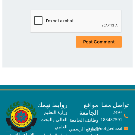
صل معنا
مواقع
روابط تهمك
الجامعة
+249
وزارة التعليم
183487591
العالي والبحث
وظائف الجامعة
العلمي
info@uofg.edu.sd
الموقع الرسمي