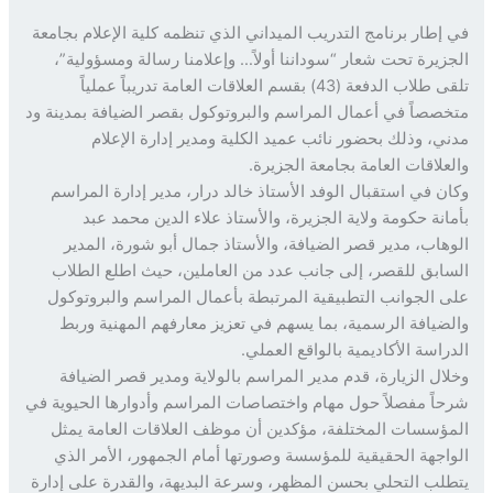
إطار برنامج التدريب الميداني الذي تنظمه كلية الإعلام بجامعة
زيرة تحت شعار “سوداننا أولاً… وإعلامنا رسالة ومسؤولية”،
تلقى طلاب الدفعة (43) بقسم العلاقات العامة تدريباً عملياً
صصاً في أعمال المراسم والبروتوكول بقصر الضيافة بمدينة ود
ي، وذلك بحضور نائب عميد الكلية ومدير إدارة الإعلام
علاقات العامة بجامعة الجزيرة.
ن في استقبال الوفد الأستاذ خالد درار، مدير إدارة المراسم
انة حكومة ولاية الجزيرة، والأستاذ علاء الدين محمد عبد
هاب، مدير قصر الضيافة، والأستاذ جمال أبو شورة، المدير
ابق للقصر، إلى جانب عدد من العاملين، حيث اطلع الطلاب
 الجوانب التطبيقية المرتبطة بأعمال المراسم والبروتوكول
ضيافة الرسمية، بما يسهم في تعزيز معارفهم المهنية وربط
راسة الأكاديمية بالواقع العملي.
ال الزيارة، قدم مدير المراسم بالولاية ومدير قصر الضيافة
اً مفصلاً حول مهام واختصاصات المراسم وأدوارها الحيوية في
ؤسسات المختلفة، مؤكدين أن موظف العلاقات العامة يمثل
اجهة الحقيقية للمؤسسة وصورتها أمام الجمهور، الأمر الذي
لب التحلي بحسن المظهر، وسرعة البديهة، والقدرة على إدارة