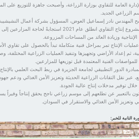
دارة العامة للتقاوي بوزارة الزراعة، وأصبحت جاهزة للتوزيع على الم
سم الزراعي الجديد.
ح المهندس نادر إسماعيل العوض، المسؤول بشركة أعمال النشيشيبة
الزراعية، أن مشروع إنتاج التقاوي انطلق عام 2021 استجابةً لحاج
لإنتاجية وزيادة العائد من المساحات المزروعة.
عمليات الإنتاج تمر بمراحل فنية متكاملة تبدأ بالحصول على تقاوي ال
ة، ثم إعداد الأراضي وتجهيزها وتنفيذ العمليات الزراعية المختلفة، وصول
لمواصفات الفنية المعتمدة قبل توزيعها للمزارعين.
بادرة الدور التطبيقي لجامعة الجزيرة في ربط البحث العلمي بالإنتاج
 عبر نقل التقانات الزراعية الحديثة وتعزيز الأمن الغذائي ودعم جهود 
خلال توفير مدخلات إنتاج عالية الجودة.
ثون بالتعبير عن تطلعهم إلى موسم زراعي ناجح يحقق إنتاجاً وفيراً ي
ي وتعزيز الأمن الغذائي والاستقرار في السودان.
ة الثانية للخبر: