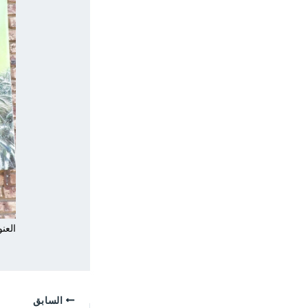
العنو
السابق