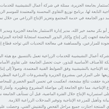
استثمار بجامعة الجزيرة، ممثلة في شركة أعمال النشيشيبة للخدمات 
دور الجامعة في خدمة المجتمع وتعزيز الإنتاج الزراعي من خلال نمو
أبو بكر محمد خير الله، مدير إدارة الاستثمار بجامعة الجزيرة ومدير ا
لجامعة اتجهت إلى إنتاج وإكثار البذور المحسنة استجابةً للحاجة المتزايد
جودة للمزارعين، والمساهمة في معالجة التحديات التي تواجه قطاع إنت
شركة أعمال النشيشيبة للخدمات الزراعية تعمل بالتنسيق مع هيئة ال
الكة للأصناف الأساسية للبذور، حيث تحصل الجامعة على تقاوي الأسا
رعة الإنتاجية بالنشيشيبة وفق الضوابط الفنية المعتمدة، وصولاً إلى إنتا
زيعها على المزارعين بمشروع الجزيرة والمشروعات الزراعية المطرية
جربة حققت نتائج مشجعة، انعكست في تحسن النمو الخضري للمحاص
اع الإنتاجية، مما دفع الجامعة إلى مواصلة المشروع وتطويره. وأشار
ى استمرارية الإنتاج خلال الفترة الماضية، قبل أن تستأنف الجامعة
انة وتأهيل للمزرعة الإنتاجية وتوفير المدخلات الزراعية اللازمة.
وي المنتجة اجتازت جميع مراحل الفحص والتفتيش الفني، وحصلت على 