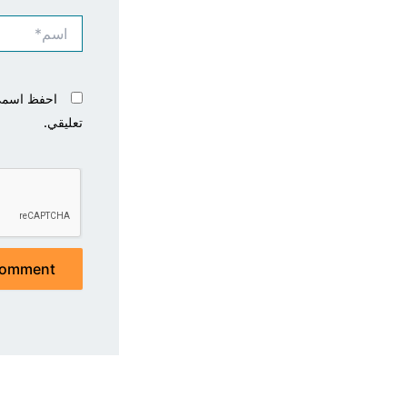
اسم*
احفظ اسمي، 
تعليقي.