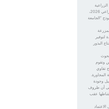
الزراعية
والمزرعة الإنتاجية التابعة لها، برنامج توزيع التقاوي المحسنة والمعتمدة للموسم الزراعي 2026،
ذج “الجامعة
لمزرعة
ة لتوفير
اج البذور
بحوث
س وتقوم
ج تقاوي
 المجاورة.
يل وجودة
 إلى أن ظروف
 نشاطها عقب
الاعتماد