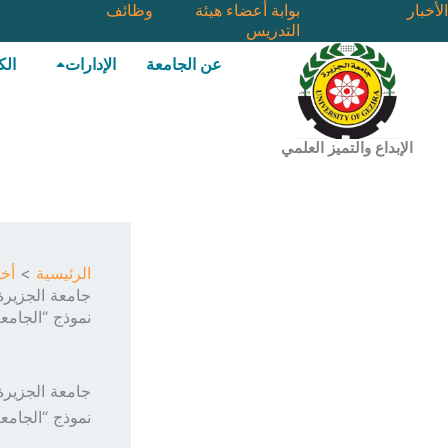
خطي
الأخبار
بوابة أعضاء هيئة
وظائف
التدريس
لى
لمحتوى
عن الجامعة
الإدارات
الك
الإبداع والتميز العلمي
الرئيسية
أخب
نموذج “الجامعة
نموذج “الجامعة