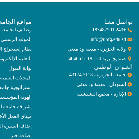
تواصل معنا
مواقع الجامع
+249 183487591
وظائف الجامعة
info@uofg.edu.sd
الموقع الرسمي 
ولاية الجزيرة - مدينة ود مدني
نظام إستخراج ا
صندوق بريد 20 - 5118 40466
التعليم الإلكترون
العنوان الوطني
بوابة القبول
جامعة الجزيرة - 5118 43174
المجلات العلمية
السودان - مدينة ود مدني
إستراتيجية جامعة الجز
الإدارة - مجمع النشيشيبة
الهوية المؤسسية
إشراقة جامعة ال
ميثاق العمل الأ
إضافة السيرة الذ
إضافة خبر