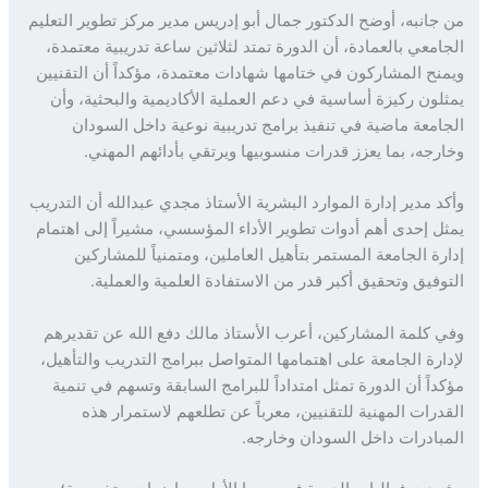
جانبه، أوضح الدكتور جمال أبو إدريس مدير مركز تطوير التعليم
امعي بالعمادة، أن الدورة تمتد لثلاثين ساعة تدريبية معتمدة،
نح المشاركون في ختامها شهادات معتمدة، مؤكداً أن التقنيين
لون ركيزة أساسية في دعم العملية الأكاديمية والبحثية، وأن
امعة ماضية في تنفيذ برامج تدريبية نوعية داخل السودان
رجه، بما يعزز قدرات منسوبيها ويرتقي بأدائهم المهني.
د مدير إدارة الموارد البشرية الأستاذ مجدي عبدالله أن التدريب
ل إحدى أهم أدوات تطوير الأداء المؤسسي، مشيراً إلى اهتمام
رة الجامعة المستمر بتأهيل العاملين، ومتمنياً للمشاركين
وفيق وتحقيق أكبر قدر من الاستفادة العلمية والعملية.
 كلمة المشاركين، أعرب الأستاذ مالك دفع الله عن تقديرهم
ارة الجامعة على اهتمامها المتواصل ببرامج التدريب والتأهيل،
داً أن الدورة تمثل امتداداً للبرامج السابقة وتسهم في تنمية
درات المهنية للتقنيين، معرباً عن تطلعهم لاستمرار هذه
بادرات داخل السودان وخارجه.