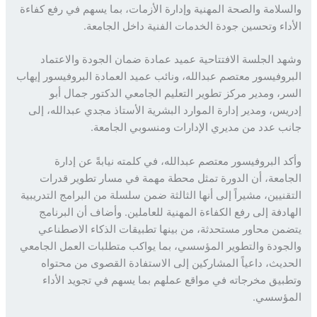
سلامة والصحة المهنية وإدارة الأزمات، بما يسهم في رفع كفاءة
داء وتحسين جودة الخدمات الفنية داخل الجامعة.
د الجلسة الافتتاحية عميد عمادة ضمان الجودة والاعتماد
روفيسور معتصم عبدالله، ونائب عميد العمادة البروفيسور إيهاب
ر، ومدير مركز تطوير التعليم الجامعي الدكتور جمال أبو
يس، ومدير إدارة الموارد البشرية الأستاذ مجدي عبدالله، إلى
ب عدد من مديري الإدارات ومنسوبي الجامعة.
د البروفيسور معتصم عبدالله، في كلمته نيابةً عن إدارة
امعة، أن الدورة تمثل محطة مهمة في مسار تطوير قدرات
قنيين، مشيراً إلى أنها الثالثة ضمن سلسلة من البرامج التدريبية
ادفة إلى رفع الكفاءة المهنية للعاملين. وأضاف أن البرنامج
من محاور مستحدثة، من بينها تطبيقات الذكاء الاصطناعي
جودة والتطوير المؤسسي، بما يواكب متطلبات العمل الجامعي
ديث، داعياً المشاركين إلى الاستفادة القصوى من محتواه
بيق مخرجاته في مواقع عملهم بما يسهم في تجويد الأداء
ؤسسي.