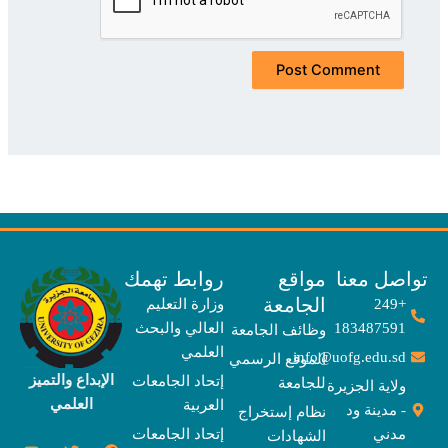
صل معنا
مواقع
روابط تهمك
الجامعة
+249
وزارة التعليم
183487591
العالي والبحث
وظائف الجامعة
العلمي
info@uofg.edu.sd
الموقع الرسمي
الإبداع والتميز
إتحاد الجامعات
للجامعة
ولاية الجزيرة
العلمي
العربية
- مدينة ود
نظام إستخراج
مدني
إتحاد الجامعات
الشهادات