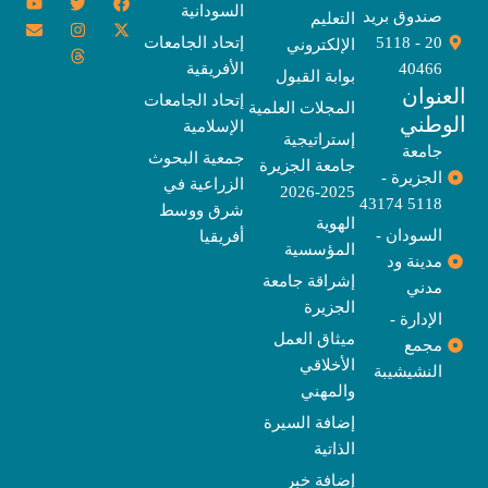
Y
E
T
T
I
X
F
السودانية
o
n
w
n
h
a
-
صندوق بريد
التعليم
u
v
s
r
i
c
t
20 - 5118
إتحاد الجامعات
الإلكتروني
e
t
e
t
t
w
e
u
l
a
a
t
b
i
40466
الأفريقية
بوابة القبول
b
o
e
g
d
o
t
نوان
e
p
s
r
r
o
t
إتحاد الجامعات
المجلات العلمية
e
a
e
k
وطني
الإسلامية
m
r
إستراتيجية
جامعة
جمعية البحوث
جامعة الجزيرة
الجزيرة -
الزراعية في
2025-2026
5118 43174
شرق ووسط
الهوية
السودان -
أفريقيا
المؤسسية
مدينة ود
إشراقة جامعة
مدني
الجزيرة
الإدارة -
ميثاق العمل
مجمع
الأخلاقي
النشيشيبة
والمهني
إضافة السيرة
الذاتية
إضافة خبر