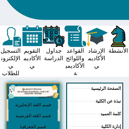
شطة
الإرشاد
القواعد
جداول
التقويم
التسجيل
الأكاديم
واللوائح
الدراسة
الأكاديم
الإلكترون
ي
الأكاديمي
ي
ي
ة
للطلاب
صفحة الرئيسية
ذة عن الكلية
قسم اللغة الإنجليزية
مة العميد
قسم اللغة الفرنسية
رة الكلية
قسم الجغرافيا