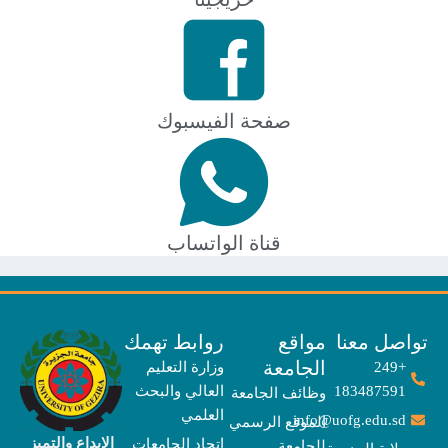
صفحة الفيسبوك
قناة الواتساب
صل معنا
مواقع
روابط تهمك
الجامعة
+249
وزارة التعليم
183487591
العالي والبحث
وظائف الجامعة
العلمي
info@uofg.edu.sd
الموقع الرسمي
الإبداع والتميز
إتحاد الجامعات
للجامعة