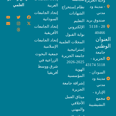
ولاية الجزيرة
العلمي
العربية
- مدينة ود
نظام إستخراج
مدني
إتحاد الجامعات
الشهادات
Y
E
T
T
I
X
F
السودانية
o
n
w
n
h
a
-
صندوق بريد
التعليم
u
v
s
r
i
c
t
20 - 5118
إتحاد الجامعات
الإلكتروني
e
t
e
t
t
w
e
u
l
a
a
t
b
i
40466
الأفريقية
بوابة القبول
b
o
e
g
d
o
t
نوان
e
p
s
r
r
o
t
إتحاد الجامعات
المجلات العلمية
e
a
e
k
وطني
الإسلامية
m
r
إستراتيجية
جامعة
جمعية البحوث
جامعة الجزيرة
الجزيرة -
الزراعية في
2025-2026
5118 43174
شرق ووسط
الهوية
السودان -
أفريقيا
المؤسسية
مدينة ود
إشراقة جامعة
مدني
الجزيرة
الإدارة -
ميثاق العمل
مجمع
الأخلاقي
النشيشيبة
والمهني