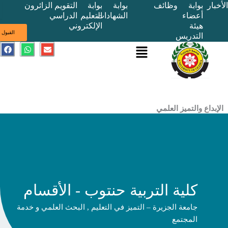
بوابة
وظائف
بوابة
بوابة
التقويم
الزائرون
أعضاء
الشهادات
التعليم
الدراسي
هيئة
الإلكتروني
ى
القبول
التدريس
القائمة
E
W
F
a
h
n
c
a
v
e
t
e
b
s
l
o
a
o
o
p
p
k
p
e
ع والتميز العلمي
كلية التربية حنتوب - الأقسام
جامعة الجزيرة – التميز في التعليم , البحث العلمي و خدمة
المجتمع