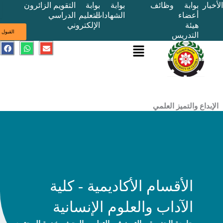
بوابة
وظائف
بوابة
بوابة
التقويم
الزائرون
أعضاء
الشهادات
التعليم
الدراسي
هيئة
الإلكتروني
ى
القبول
التدريس
القائمة
E
W
F
a
h
n
c
a
v
e
t
e
b
s
l
o
a
o
o
p
p
k
p
e
ع والتميز العلمي
الأقسام الأكاديمية - كلية
الآداب والعلوم الإنسانية