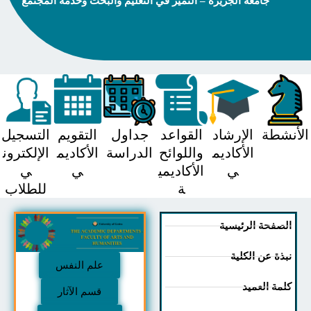
جامعة الجزيرة – التميز في التعليم والبحث وخدمة المجتمع
شطة
الإرشاد
القواعد
جداول
التقويم
التسجيل
الأكاديم
واللوائح
الدراسة
الأكاديم
الإلكترون
ي
الأكاديمي
ي
ي
ة
للطلاب
صفحة الرئيسية
ذة عن الكلية
علم النفس
مة العميد
قسم الآثار