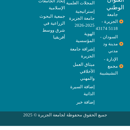
e
p
s
r
r
o
t
إتحاد الجامعات
المجلات العلمية
e
a
e
k
وطني
الإسلامية
m
r
إستراتيجية
جامعة
جمعية البحوث
جامعة الجزيرة
الجزيرة -
الزراعية في
2025-2026
5118 43174
شرق ووسط
الهوية
السودان -
أفريقيا
المؤسسية
مدينة ود
إشراقة جامعة
مدني
الجزيرة
الإدارة -
ميثاق العمل
مجمع
الأخلاقي
النشيشيبة
والمهني
إضافة السيرة
الذاتية
إضافة خبر
جميع الحقوق محفوظة لجامعة الجزيرة © 2025