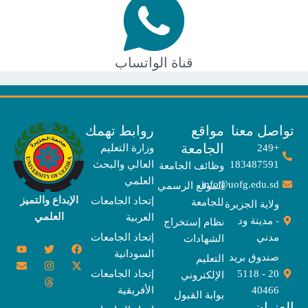
قناة الواتساب
صل معنا
مواقع
روابط تهمك
الجامعة
+249
وزارة التعليم
183487591
العالي والبحث
وظائف الجامعة
العلمي
info@uofg.edu.sd
الموقع الرسمي
الإبداع والتميز
إتحاد الجامعات
للجامعة
ولاية الجزيرة
العلمي
العربية
- مدينة ود
نظام إستخراج
مدني
إتحاد الجامعات
الشهادات
Y
E
T
T
I
X
F
السودانية
o
n
w
n
h
a
-
صندوق بريد
التعليم
u
v
s
r
i
c
t
20 - 5118
إتحاد الجامعات
الإلكتروني
e
t
e
t
t
w
e
u
l
a
a
t
b
i
40466
الأفريقية
بوابة القبول
b
o
e
g
d
o
t
نوان