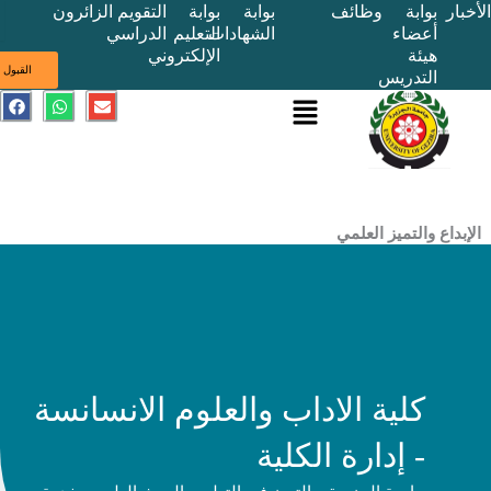
بوابة
وظائف
بوابة
بوابة
التقويم
الزائرون
أعضاء
الشهادات
التعليم
الدراسي
هيئة
الإلكتروني
ى
القبول
التدريس
القائمة
E
W
F
a
h
n
c
a
v
e
t
e
b
s
l
o
a
o
o
p
p
k
p
e
ع والتميز العلمي
كلية الاداب والعلوم الانسانسة
- إدارة الكلية