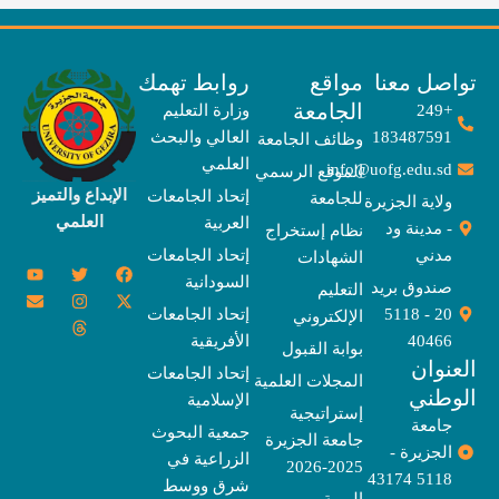
صل معنا
مواقع
روابط تهمك
الجامعة
+249
وزارة التعليم
183487591
العالي والبحث
وظائف الجامعة
العلمي
info@uofg.edu.sd
الموقع الرسمي
الإبداع والتميز
إتحاد الجامعات
للجامعة
ولاية الجزيرة
العلمي
العربية
- مدينة ود
نظام إستخراج
مدني
إتحاد الجامعات
الشهادات
Y
E
T
T
I
X
F
السودانية
o
n
w
n
h
a
-
صندوق بريد
التعليم
u
v
s
r
i
c
t
20 - 5118
إتحاد الجامعات
الإلكتروني
e
t
e
t
t
w
e
u
l
a
a
t
b
i
40466
الأفريقية
بوابة القبول
b
o
e
g
d
o
t
نوان
e
p
s
r
r
o
t
إتحاد الجامعات
المجلات العلمية
e
a
e
k
وطني
الإسلامية
m
r
إستراتيجية
جامعة
جمعية البحوث
جامعة الجزيرة
الجزيرة -
الزراعية في
2025-2026
5118 43174
شرق ووسط