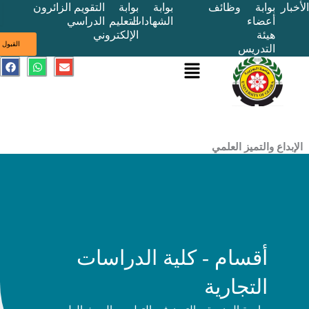
بوابة
وظائف
بوابة
بوابة
التقويم
الزائرون
أعضاء
الشهادات
التعليم
الدراسي
هيئة
الإلكتروني
ى
القبول
التدريس
القائمة
E
W
F
a
h
n
c
a
v
e
t
e
b
s
l
o
a
o
o
p
p
k
p
e
ع والتميز العلمي
أقسام - كلية الدراسات
التجارية