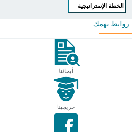
خطة الإستراتيجية
بط تهمك
أبحاثنا
خريجينا