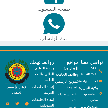
صفحة الفيسبوك
قناة الواتساب
صل معنا
مواقع
روابط تهمك
الجامعة
+249
وزارة التعليم
183487591
العالي والبحث
وظائف الجامعة
العلمي
info@uofg.edu.sd
الموقع الرسمي
الإبداع والتميز
إتحاد الجامعات
للجامعة
ولاية الجزيرة
العلمي
العربية
- مدينة ود
نظام إستخراج
مدني
إتحاد الجامعات
الشهادات
Y
E
T
T
I
X
F
السودانية
o
n
w
n
h
a
-
صندوق بريد
التعليم