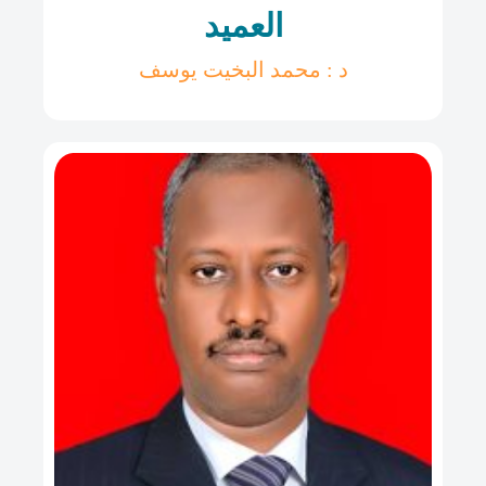
العميد
د : محمد البخيت يوسف