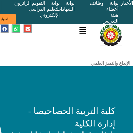
بوابة
وظائف
بوابة
بوابة
التقويم
الزائرون
أعضاء
الشهادات
التعليم
الدراسي
هيئة
الإلكتروني
ى
القبول
التدريس
القائمة
E
W
F
a
h
n
c
a
v
e
t
e
b
s
l
o
a
o
o
p
p
k
p
e
ع والتميز العلمي
كلية التربية الحصاحيصا -
إدارة الكلية