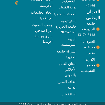
20 - 5118
إتحاد الجامعات
الإلكتروني
e
t
e
t
t
w
e
u
l
a
a
t
b
i
40466
الأفريقية
بوابة القبول
b
o
e
g
d
o
t
نوان
e
p
s
r
r
o
t
إتحاد الجامعات
المجلات العلمية
e
a
e
k
وطني
الإسلامية
m
r
إستراتيجية
جامعة
جمعية البحوث
جامعة الجزيرة
الجزيرة -
الزراعية في
2025-2026
5118 43174
شرق ووسط
الهوية
السودان -
أفريقيا
المؤسسية
مدينة ود
إشراقة جامعة
مدني
الجزيرة
الإدارة -
ميثاق العمل
مجمع
الأخلاقي
النشيشيبة
والمهني
إضافة السيرة
الذاتية
إضافة خبر
جميع الحقوق محفوظة لجامعة الجزيرة © 2025