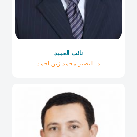
نائب العميد
د: البصير محمد زين احمد