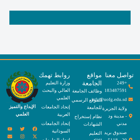
صل معنا
مواقع
روابط تهمك
الجامعة
+249
وزارة التعليم
183487591
العالي والبحث
وظائف الجامعة
العلمي
info@uofg.edu.sd
الموقع الرسمي
الإبداع والتميز
إتحاد الجامعات
للجامعة
ولاية الجزيرة
العلمي
العربية
- مدينة ود
نظام إستخراج
مدني
إتحاد الجامعات
الشهادات
Y
E
T
T
I
X
F
السودانية
o
n
w
n
h
a
-
صندوق بريد
التعليم
u
v
s
r
i
c
t