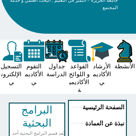
جامعة الجزيرة – التميز في التعليم , البحث العلمي و خدمة
المجتمع
شطة
الأرشاد
القواعد
جداول
التقوم
التسجيل
الأكاديم
و اللوائح
الدراسة
الأكاديم
الإلكترون
ي
الأكاديمي
ي
ي
ة
لصفحة الرئيسية
البرامج
البحثية
بذة عن العمادة
يُعد قسم البرامج البحثية أحد