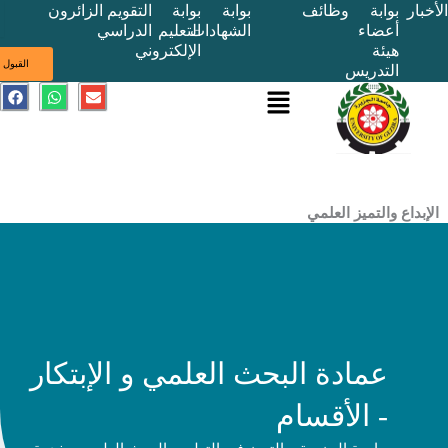
بوابة
وظائف
بوابة
بوابة
التقويم
الزائرون
أعضاء
الشهادات
التعليم
الدراسي
هيئة
الإلكتروني
ى
القبول
التدريس
القائمة
E
W
F
a
h
n
c
a
v
e
t
e
b
s
l
o
a
o
o
p
p
k
p
e
ع والتميز العلمي
عمادة البحث العلمي و الإبتكار
- الأقسام