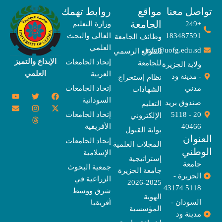
صل معنا
مواقع
روابط تهمك
الجامعة
+249
وزارة التعليم
183487591
العالي والبحث
وظائف الجامعة
العلمي
info@uofg.edu.sd
الموقع الرسمي
الإبداع والتميز
إتحاد الجامعات
للجامعة
ولاية الجزيرة
العلمي
العربية
- مدينة ود
نظام إستخراج
مدني
إتحاد الجامعات
الشهادات
Y
E
T
T
I
X
F
السودانية
o
n
w
n
h
a
-
صندوق بريد
التعليم
u
v
s
r
i
c
t
20 - 5118
إتحاد الجامعات
الإلكتروني
e
t
e
t
t
w
e
u
l
a
a
t
b
i
40466
الأفريقية
بوابة القبول
b
o
e
g
d
o
t
نوان
e
p
s
r
r
o
t
إتحاد الجامعات
المجلات العلمية
e
a
e
k
وطني
الإسلامية
m
r
إستراتيجية
جامعة
جمعية البحوث
جامعة الجزيرة
الجزيرة -
الزراعية في
2025-2026
5118 43174
شرق ووسط
الهوية
السودان -
أفريقيا
المؤسسية
مدينة ود