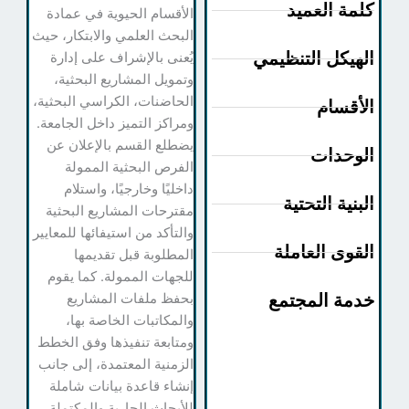
لمة العميد
الأقسام الحيوية في عمادة
البحث العلمي والابتكار، حيث
لهيكل التنظيمي
يُعنى بالإشراف على إدارة
وتمويل المشاريع البحثية،
الحاضنات، الكراسي البحثية،
لأقسام
ومراكز التميز داخل الجامعة.
يضطلع القسم بالإعلان عن
لوحدات
الفرص البحثية الممولة
داخليًا وخارجيًا، واستلام
لبنية التحتية
مقترحات المشاريع البحثية
والتأكد من استيفائها للمعايير
لقوى العاملة
المطلوبة قبل تقديمها
للجهات الممولة. كما يقوم
دمة المجتمع
بحفظ ملفات المشاريع
والمكاتبات الخاصة بها،
ومتابعة تنفيذها وفق الخطط
الزمنية المعتمدة، إلى جانب
إنشاء قاعدة بيانات شاملة
للأبحاث الجارية والمكتملة