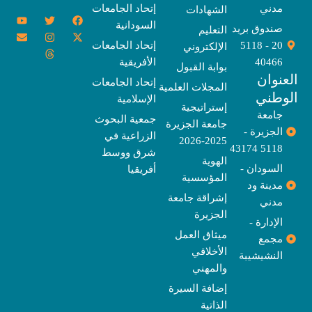
مدني
إتحاد الجامعات
الشهادات
Y
E
T
T
I
X
F
السودانية
o
n
w
n
h
a
-
صندوق بريد
التعليم
u
v
s
r
i
c
t
20 - 5118
إتحاد الجامعات
الإلكتروني
e
t
e
t
t
w
e
u
l
a
a
t
b
i
40466
الأفريقية
بوابة القبول
b
o
e
g
d
o
t
نوان
e
p
s
r
r
o
t
إتحاد الجامعات
المجلات العلمية
e
a
e
k
وطني
الإسلامية
m
r
إستراتيجية
جامعة
جمعية البحوث
جامعة الجزيرة
الجزيرة -
الزراعية في
2025-2026
5118 43174
شرق ووسط
الهوية
السودان -
أفريقيا
المؤسسية
مدينة ود
إشراقة جامعة
مدني
الجزيرة
الإدارة -
ميثاق العمل
مجمع
الأخلاقي
النشيشيبة
والمهني
إضافة السيرة
الذاتية