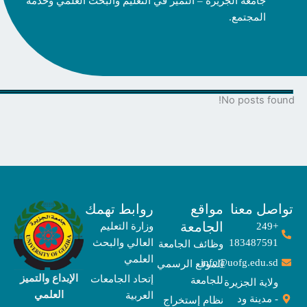
جامعة الجزيرة – التميز في التعليم والبحث العلمي وخدمة
المجتمع.
No posts fo
صل معنا
مواقع
روابط تهمك
الجامعة
+249
وزارة التعليم
183487591
العالي والبحث
وظائف الجامعة
العلمي
info@uofg.edu.sd
الموقع الرسمي
الإبداع والتميز
إتحاد الجامعات
للجامعة
ولاية الجزيرة
العلمي
العربية
- مدينة ود
نظام إستخراج