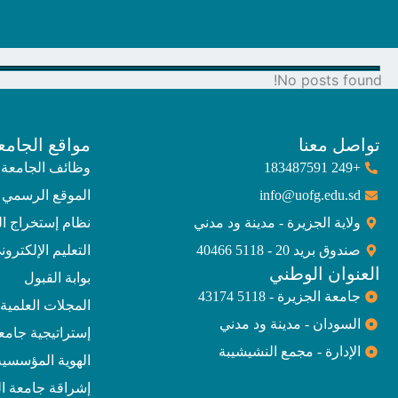
No posts found!
تواصل معنا
مواقع الجامع
+249 183487591
وظائف الجامعة
info@uofg.edu.sd
الموقع الرسمي 
ولاية الجزيرة - مدينة ود مدني
نظام إستخراج ا
صندوق بريد 20 - 5118 40466
التعليم الإلكترون
العنوان الوطني
بوابة القبول
جامعة الجزيرة - 5118 43174
المجلات العلمية
السودان - مدينة ود مدني
إستراتيجية جامعة الجز
الإدارة - مجمع النشيشيبة
الهوية المؤسسية
إشراقة جامعة ال