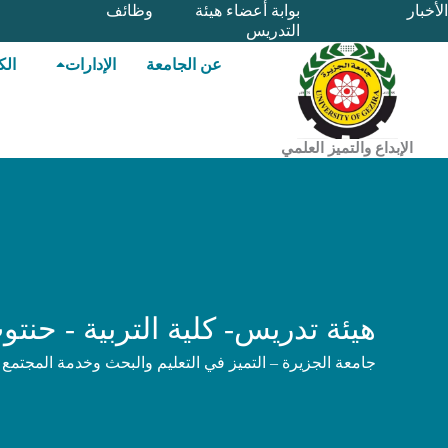
خطي
الأخبار
بوابة أعضاء هيئة
وظائف
التدريس
لى
لمحتوى
عن الجامعة
الإدارات
الك
الإبداع والتميز العلمي
هيئة تدريس- كلية التربية - حنتو
جامعة الجزيرة – التميز في التعليم والبحث وخدمة المجتمع