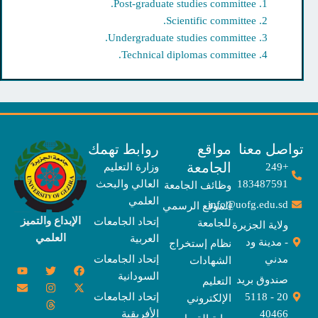
Post-graduate studies committee.
Scientific committee.
Undergraduate studies committee.
Technical diplomas committee.
صل معنا
مواقع
روابط تهمك
الجامعة
+249
وزارة التعليم
183487591
العالي والبحث
وظائف الجامعة
العلمي
info@uofg.edu.sd
الموقع الرسمي
الإبداع والتميز
إتحاد الجامعات
للجامعة
ولاية الجزيرة
العلمي
العربية
- مدينة ود
نظام إستخراج
مدني
إتحاد الجامعات
الشهادات
Y
E
T
T
I
X
F
السودانية
o
n
w
n
h
a
-
صندوق بريد
التعليم
u
v
s
r
i
c
t
20 - 5118
إتحاد الجامعات
الإلكتروني
e
t
e
t
t
w
e
u
l
a
a
t
b
i
40466
الأفريقية