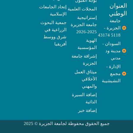
بوابة القبول
b
o
e
g
d
o
t
نوان
e
p
s
r
r
o
t
إتحاد الجامعات
المجلات العلمية
e
a
e
k
وطني
الإسلامية
m
r
إستراتيجية
جامعة
جمعية البحوث
جامعة الجزيرة
الجزيرة -
الزراعية في
2025-2026
5118 43174
شرق ووسط
الهوية
السودان -
أفريقيا
المؤسسية
مدينة ود
إشراقة جامعة
مدني
الجزيرة
الإدارة -
ميثاق العمل
مجمع
الأخلاقي
النشيشيبة
والمهني
إضافة السيرة
الذاتية
إضافة خبر
جميع الحقوق محفوظة لجامعة الجزيرة © 2025