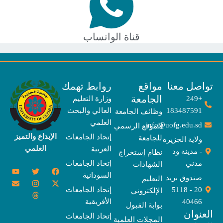
قناة الواتساب
صل معنا
مواقع
روابط تهمك
الجامعة
+249
وزارة التعليم
183487591
العالي والبحث
وظائف الجامعة
العلمي
info@uofg.edu.sd
الموقع الرسمي
الإبداع والتميز
إتحاد الجامعات
للجامعة
ولاية الجزيرة
العلمي
العربية
- مدينة ود
نظام إستخراج
مدني
إتحاد الجامعات
الشهادات
Y
E
T
T
I
X
F
السودانية
o
n
w
n
h
a
-
صندوق بريد
التعليم
u
v
s
r
i
c
t
20 - 5118
إتحاد الجامعات
الإلكتروني
e
t
e
t
t
w
e
u
l
a
a
t
b
i
40466
الأفريقية
بوابة القبول
b
o
e
g
d
o
t
نوان
e
p
s
r
r
o
t
إتحاد الجامعات
المجلات العلمية
e
a
e
k