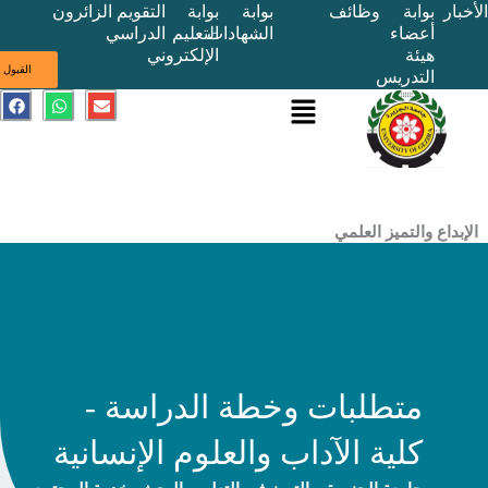
بوابة
وظائف
بوابة
بوابة
التقويم
الزائرون
أعضاء
الشهادات
التعليم
الدراسي
هيئة
الإلكتروني
ى
القبول
التدريس
القائمة
E
W
F
a
h
n
c
a
v
e
t
e
b
s
l
o
a
o
o
p
p
k
p
e
ع والتميز العلمي
متطلبات وخطة الدراسة -
كلية الآداب والعلوم الإنسانية