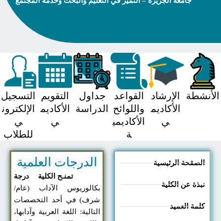
جامعة الجزيرة – التميز في التعليم والبحث وخدمة المجتمع
شطة
الإرشاد
القواعد
جداول
التقويم
التسجيل
الأكاديم
واللوائح
الدراسة
الأكاديم
الإلكترون
ي
الأكاديمي
ي
ي
ة
للطلاب
الدرجات العلمية
صقحة الرئيسية
تمنـح الكلية درجة
ذة عن الكلية
بكالوريوس الآداب (عام/
شرف) في أحد التخصصات
مة العميد
التالية: اللغة العربية وآدابها،