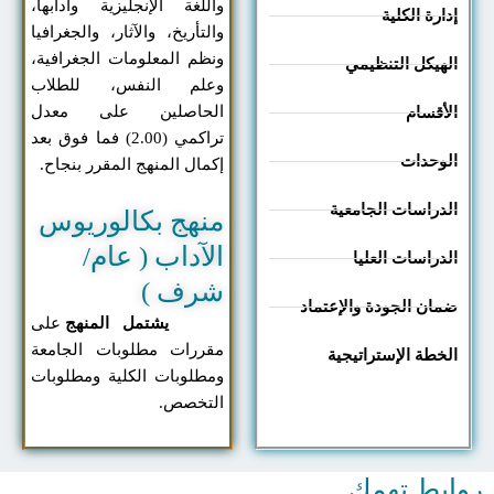
واللغة الإنجليزية وآدابها،
ارة الكلية
والتأريخ، والآثار، والجغرافيا
ونظم المعلومات الجغرافية،
هيكل التنظيمي
وعلم النفس، للطلاب
الحاصلين على معدل
أقسام
تراكمي (2.00) فما فوق بعد
لوحدات
إكمال المنهج المقرر بنجاح.
دراسات الجامعية
منهج بكالوريوس
الآداب ( عام/
دراسات العليا
شرف )
ان الجودة والإعتماد
يشتمل المنهج
على
مقررات مطلوبات الجامعة
خطة الإستراتيجية
ومطلوبات الكلية ومطلوبات
التخصص.
بط تهمك