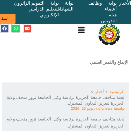
بوابة
وظائف
بوابة
بوابة
التقويم
الزائرون
أعضاء
الشهادات
التعليم
الدراسي
هيئة
الإلكتروني
ى
القبول
التدريس
القائمة
E
W
F
a
h
n
c
a
v
e
t
e
b
s
l
o
a
o
o
p
p
k
p
e
ع والتميز العلمي
ئيسية
أخبار
ة متاحف جامعة الجزيرة برئاسة وكيل الجامعة تزور متحف ولاية
زيرة لتعزيز التعاون المشترك
سطة
uofgnews
/
يونيو 23, 2026
ة متاحف جامعة الجزيرة برئاسة وكيل الجامعة تزور متحف ولاية
زيرة لتعزيز التعاون المشترك