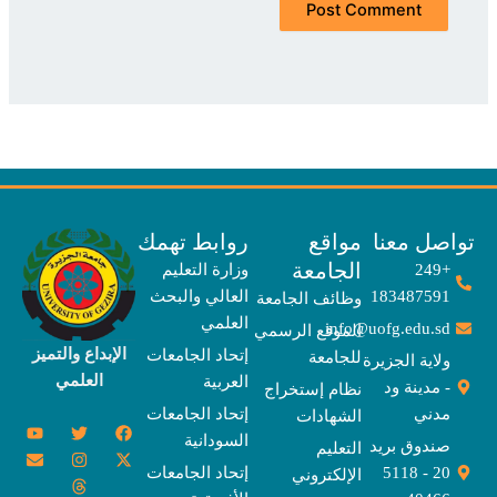
صل معنا
مواقع
روابط تهمك
الجامعة
+249
وزارة التعليم
183487591
العالي والبحث
وظائف الجامعة
العلمي
info@uofg.edu.sd
الموقع الرسمي
الإبداع والتميز
إتحاد الجامعات
للجامعة
ولاية الجزيرة
العلمي
العربية
- مدينة ود
نظام إستخراج
مدني
إتحاد الجامعات
الشهادات
Y
E
T
T
I
X
F
السودانية
o
n
w
n
h
a
-
صندوق بريد
التعليم
u
v
s
r
i
c
t
20 - 5118
إتحاد الجامعات
الإلكتروني
e
t
e
t
t
w
e
u
l
a
a
t
b
i