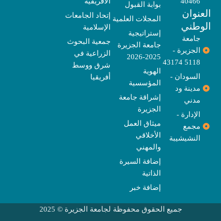
40466
الأفريقية
بوابة القبول
b
o
e
g
d
o
t
نوان
e
p
s
r
r
o
t
إتحاد الجامعات
المجلات العلمية
e
a
e
k
وطني
الإسلامية
m
r
إستراتيجية
جامعة
جمعية البحوث
جامعة الجزيرة
الجزيرة -
الزراعية في
2025-2026
5118 43174
شرق ووسط
الهوية
السودان -
أفريقيا
المؤسسية
مدينة ود
إشراقة جامعة
مدني
الجزيرة
الإدارة -
ميثاق العمل
مجمع
الأخلاقي
النشيشيبة
والمهني
إضافة السيرة
الذاتية
إضافة خبر
جميع الحقوق محفوظة لجامعة الجزيرة © 2025