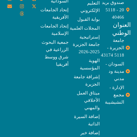
السودانية
o
n
w
n
h
a
-
صندوق بريد
التعليم
u
v
s
r
i
c
t
20 - 5118
إتحاد الجامعات
الإلكتروني
e
t
e
t
t
w
e
u
l
a
a
t
b
i
40466
الأفريقية
بوابة القبول
b
o
e
g
d
o
t
نوان
e
p
s
r
r
o
t
إتحاد الجامعات
المجلات العلمية
e
a
e
k
وطني
الإسلامية
m
r
إستراتيجية
جامعة
جمعية البحوث
جامعة الجزيرة
الجزيرة -
الزراعية في
2025-2026
5118 43174
شرق ووسط
الهوية
السودان -
أفريقيا
المؤسسية
مدينة ود
إشراقة جامعة
مدني
الجزيرة
الإدارة -
ميثاق العمل
مجمع
الأخلاقي
النشيشيبة
والمهني
إضافة السيرة
الذاتية
إضافة خبر