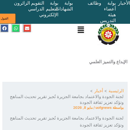
بوابة
وظائف
بوابة
بوابة
التقويم
الزائرون
أعضاء
الشهادات
التعليم
الدراسي
هيئة
الإلكتروني
ى
القبول
التدريس
القائمة
E
W
F
a
h
n
c
a
v
e
t
e
b
s
l
o
a
o
o
p
p
k
p
e
ع والتميز العلمي
ئيسية
أخبار
ة الجودة والاعتماد بجامعة الجزيرة تُجيز تقرير تحديث المناهج
كد تعزيز ثقافة الجودة
سطة
uofgnews
/
مايو 8, 2026
ة الجودة والاعتماد بجامعة الجزيرة تُجيز تقرير تحديث المناهج
كد تعزيز ثقافة الجودة