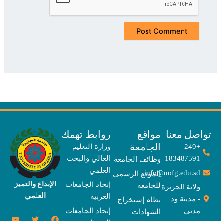
صل معنا
مواقع
روابط تهمك
الجامعة
+249
وزارة التعليم
183487591
العالي والبحث
وظائف الجامعة
العلمي
info@uofg.edu.sd
الموقع الرسمي
الإبداع والتميز
إتحاد الجامعات
للجامعة
ولاية الجزيرة
العلمي
العربية
- مدينة ود
نظام إستخراج
مدني
إتحاد الجامعات
الشهادات
Y
E
T
T
I
X
F