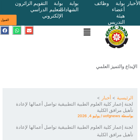
بوابة
وظائف
بوابة
بوابة
التقويم
الزائرون
أعضاء
الشهادات
التعليم
الدراسي
هيئة
الإلكتروني
ى
القبول
التدريس
القائمة
E
W
F
a
h
n
c
a
v
e
t
e
b
s
l
o
a
o
o
p
p
k
p
e
ع والتميز العلمي
ئيسية
أخبار
ة إعمار كلية العلوم الطبية التطبيقية تواصل أعمالها لإعادة
يل مرافق الكلية
سطة
uofgnews
/
يوليو 4, 2026
ة إعمار كلية العلوم الطبية التطبيقية تواصل أعمالها لإعادة
يل مرافق الكلية