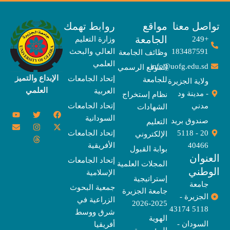
صل معنا
مواقع
روابط تهمك
الجامعة
+249
وزارة التعليم
183487591
العالي والبحث
وظائف الجامعة
العلمي
info@uofg.edu.sd
الموقع الرسمي
الإبداع والتميز
إتحاد الجامعات
للجامعة
ولاية الجزيرة
العلمي
العربية
- مدينة ود
نظام إستخراج
مدني
إتحاد الجامعات
الشهادات
Y
E
T
T
I
X
F
السودانية
o
n
w
n
h
a
-
صندوق بريد
التعليم
u
v
s
r
i
c
t
20 - 5118
إتحاد الجامعات
الإلكتروني
e
t
e
t
t
w
e
u
l
a
a
t
b
i
40466
الأفريقية
بوابة القبول
b
o
e
g
d
o
t
نوان
e
p
s
r
r
o
t
إتحاد الجامعات
المجلات العلمية
e
a
e
k
وطني
الإسلامية
m
r
إستراتيجية
جامعة
جمعية البحوث
جامعة الجزيرة
الجزيرة -
الزراعية في
2025-2026
5118 43174
شرق ووسط
الهوية
السودان -
أفريقيا