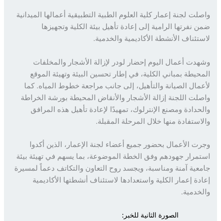
لت لجنة إعمار كلية العلوم الطبية التطبيقية أعمالها الميدانية
 نفرتها الرامية إلى إعادة تأهيل بيئة الكلية وتجهيزها
تئناف الأنشطة الأكاديمية والخدمية.
دت أعمال اليوم إحضار لودر لإزالة الأشجار والمخلفات
حيطة بمباني الكلية، في إطار تحسين البيئة وتهيئة الموقع
مال الصيانة والتأهيل، إلى جانب مراجعة خطوط المياه. كما
لت اللجنة إزالة الأشجار والأنقاض المحيطة بورشة الخراطة
حدادة ومصنع الإنترلوك، تمهيدًا لإعادة تأهيل هذه المرافق
استفادة منها خلال المرحلة المقبلة.
ت الأعمال بحضور جميع أعضاء لجنة الإعمار، الذين أكدوا
مرار جهودهم وفق الخطة الموضوعة، بما يسهم في تهيئة بيئة
عية آمنة ومناسبة، ويجسد روح التعاون والتكاتف دعماً لمسيرة
دة إعمار الكلية واستعدادها لاستئناف أنشطتها الأكاديمية
خدمية.
الصورة الثانية للخبر: