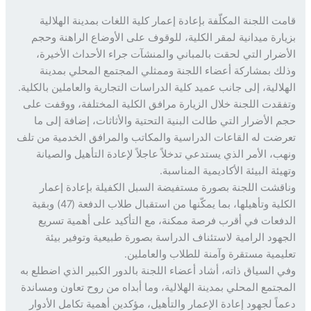
ت اللجنة المكلّفة بإعادة إعمار كلية اللغات بمدينة الهلالية
ارة ميدانية لمقر الكلية، للوقوف على الأوضاع الراهنة وحجم
ضرار التي لحقت بالمباني والمنشآت جراء الأحداث الأخيرة،
ك بمشاركة أعضاء اللجنة وممثلي المجتمع المحلي بمدينة
لالية، إلى جانب عميد كلية الدراسات التجارية والعاملين بالكلية.
قدت اللجنة خلال الزيارة مرافق الكلية المختلفة، ووقفت على
 الأضرار التي طالت البنية التحتية والأثاثات، إضافة إلى ما
ضت له القاعات الدراسية والمكاتب والمرافق الخدمية من تلف
ب، الأمر الذي يستدعي تدخلاً عاجلاً لإعادة التأهيل والصيانة
ئة البيئة الأكاديمية المناسبة.
قشت اللجنة بصورة مستفيضة السبل الكفيلة بإعادة إعمار
الكلية وتأهيلها، بما يمكّنها من استقبال طلاب الدفعة (47) وبقية
فعات في أقرب فرصة ممكنة، مع التأكيد على أهمية تسريع
هود الرامية لاستئناف الدراسة بصورة طبيعية وتوفير بيئة
يمية مستقرة وآمنة للطلاب والعاملين.
 السياق ذاته، أشاد أعضاء اللجنة بالدور الكبير الذي اضطلع به
جتمع المحلي بمدينة الهلالية، وما أبداه من روح تعاون ومساندة
اً لجهود إعادة الإعمار والتأهيل، مؤكدين أهمية تكامل الأدوار