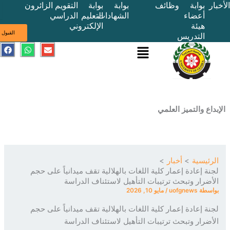
بوابة
وظائف
بوابة
بوابة
التقويم
الزائرون
أعضاء
الشهادات
التعليم
الدراسي
هيئة
الإلكتروني
ى
القبول
التدريس
القائمة
E
W
F
a
h
n
c
a
v
e
t
e
b
s
l
o
a
o
o
p
p
k
p
e
ع والتميز العلمي
ئيسية
أخبار
ة إعادة إعمار كلية اللغات بالهلالية تقف ميدانياً على حجم
ضرار وتبحث ترتيبات التأهيل لاستئناف الدراسة
سطة
uofgnews
/
مايو 10, 2026
ة إعادة إعمار كلية اللغات بالهلالية تقف ميدانياً على حجم
ضرار وتبحث ترتيبات التأهيل لاستئناف الدراسة