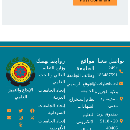
صل معنا
مواقع
روابط تهمك
الجامعة
+249
وزارة التعليم
183487591
العالي والبحث
وظائف الجامعة
العلمي
info@uofg.edu.sd
الموقع الرسمي
الإبداع والتميز
إتحاد الجامعات
للجامعة
ولاية الجزيرة
العلمي
العربية
- مدينة ود
نظام إستخراج
مدني
إتحاد الجامعات
الشهادات
Y
E
T
T
I
X
F
السودانية
o
n
w
n
h
a
-
صندوق بريد
التعليم
u
v
s
r
i
c
t
20 - 5118
إتحاد الجامعات
الإلكتروني
e
t
e
t
t
w
e
u
l
a
a
t
b
i
40466
الأفريقية