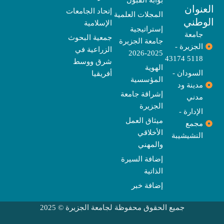
بوابة القبول
b
o
e
g
d
o
t
نوان
e
p
s
r
r
o
t
إتحاد الجامعات
المجلات العلمية
e
a
e
k
وطني
الإسلامية
m
r
إستراتيجية
جامعة
جمعية البحوث
جامعة الجزيرة
الجزيرة -
الزراعية في
2025-2026
5118 43174
شرق ووسط
الهوية
السودان -
أفريقيا
المؤسسية
مدينة ود
إشراقة جامعة
مدني
الجزيرة
الإدارة -
ميثاق العمل
مجمع
الأخلاقي
النشيشيبة
والمهني
إضافة السيرة
الذاتية
إضافة خبر
جميع الحقوق محفوظة لجامعة الجزيرة © 2025