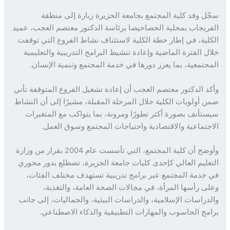
ل وفد كلية المجتمع بجامعة الجزيرة زيارة إلى منطقة
ريجاب بمحلية الحصاحيصا برئاسة الدكتور معتصم العجب، عميد
لية، في إطار خطة الكلية لاستئناف نشاط الفروع التي توقفت
ل الفترة الماضية وإعادة تنشيط البرامج التدريبية والتعليمية
جتمعية، بما يعزز دورها في خدمة المجتمع وتنمية الإنسان.
د الدكتور معتصم العجب أن إعادة تشغيل الفروع المتوقفة تأتي
 أولويات الكلية خلال المرحلة المقبلة، مشيرًا إلى أن النشاط
تأنف بصورة أكثر تطورًا ومرونة، بما يتواكب مع المتغيرات
جتماعية والاقتصادية واحتياجات المجتمع وسوق العمل.
وأوضح أن كلية المجتمع، التي تأسست عام 2004 بقرار من وزارة
عليم العالي كإحدى كليات جامعة الجزيرة، تضطلع بدور محوري
خدمة المجتمع عبر برامج تدريبية تستهدف مختلف الفئات،
ى رأسها المرأة، في مجالات الصحة العامة، والتغذية،
دراسات الإسلامية، والدراسات البيئية، والجماليات، إلى جانب
مج الحاسوب والمهارات التطبيقية والذكاء الاصطناعي.