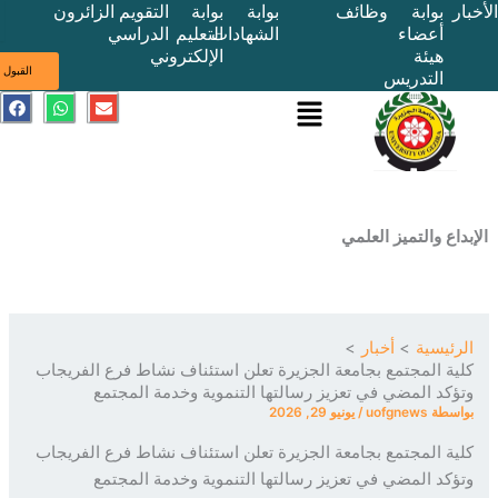
بوابة
وظائف
بوابة
بوابة
التقويم
الزائرون
أعضاء
الشهادات
التعليم
الدراسي
هيئة
الإلكتروني
ى
القبول
التدريس
القائمة
E
W
F
a
h
n
c
a
v
e
t
e
b
s
l
o
a
o
o
p
p
k
p
e
ع والتميز العلمي
ئيسية
أخبار
ة المجتمع بجامعة الجزيرة تعلن استئناف نشاط فرع الفريجاب
كد المضي في تعزيز رسالتها التنموية وخدمة المجتمع
سطة
uofgnews
/
يونيو 29, 2026
ة المجتمع بجامعة الجزيرة تعلن استئناف نشاط فرع الفريجاب
كد المضي في تعزيز رسالتها التنموية وخدمة المجتمع