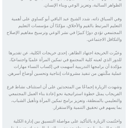
واهر السالبة، وتعزيز الوعي وبناء الإنسان.
 السياق ذاته، شدد الشيخ عبد الباقي أبو كساوي على أهمية
عليم المرتبط بالقيم والأخلاق، مؤكدًا أن مؤسسات التعليم
جتمعي تؤدي دورًا كبيرًا في نشر الوعي وترسيخ مفاهيم الإصلاح
تكافل الاجتماعي.
ّرت الخريجة اجتهاد الطاهر، إحدى خريجات الكلية، عن تقديرها
ور الذي لعبته كلية المجتمع في تمكين المرأة علميًا واجتماعيًا،
دة أن برامجها التدريبية أسهمت في إكساب النساء مهارات
ية مكّنتهن من تنفيذ مشروعات إنتاجية وتحسين أوضاع أسرهن.
دت الزيارة إجماعًا من المتحدثين على أن استئناف نشاط فرع
ريجاب يمثل خطوة استراتيجية نحو إعادة بناء العمل المجتمعي
تعليمي بالمنطقة، وتعزيز برامج تمكين المرأة وتأهيل الشباب،
 يسهم في تحقيق التنمية والاستقرار.
تُتمت الزيارة بالتأكيد على مواصلة التنسيق بين إدارة الكلية
فرع المحلي لبدء مرحلة جديدة من العمل المشترك، تعيد لهذا