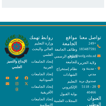
صل معنا
مواقع
روابط تهمك
الجامعة
+249
وزارة التعليم
183487591
العالي والبحث
وظائف الجامعة
العلمي
info@uofg.edu.sd
الموقع الرسمي
الإبداع والتميز
إتحاد الجامعات
للجامعة
ولاية الجزيرة
العلمي
العربية
- مدينة ود
نظام إستخراج
مدني
إتحاد الجامعات
الشهادات
Y
E
T
T
I
X
F
السودانية
o
n
w
n
h
a
-
صندوق بريد
التعليم
u
v
s
r
i
c
t
20 - 5118
إتحاد الجامعات
الإلكتروني
e
t
e
t
t
w
e
u
l
a
a
t
b
i
40466
الأفريقية
بوابة القبول
b
o
e
g
d
o
t
نوان
e
p
s
r
r
o
t
إتحاد الجامعات
المجلات العلمية
e
a
e
k
وطني
الإسلامية
m
r