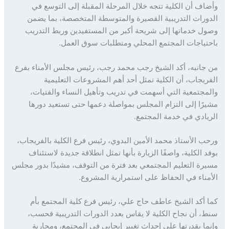
اف أن الكلية تتجه خلال المرحلة المقبلة إلى التوسع في
ورات التدريبية القصيرة والمتوسطة المتخصصة، بما يضمن
ل خدماتها إلى شريحة أكبر من المستفيدين وربط التدريب
تياجات المجتمع المحلي ومتطلبات سوق العمل.
جانبه، أكد الشيخ رجب محمد رجب، رئيس مجلس الأمناء بفرع
ريجاب، أن الكلية تمثل أحد أهم المشروعات التعليمية
مجتمعية التي أسهمت في تدريب وتأهيل النساء والفتيات،
رًا إلى التزام المجلس بمواصلة دعمها حتى تستعيد دورها
يادي في خدمة المجتمع.
ب الأستاذ محمد الأمين البدوي، رئيس فرع الكلية بالفريجاب،
د الكلية، واصفًا الزيارة بأنها تمثل انطلاقة جديدة لاستئناف
رة التعليم المجتمعي بعد فترة من التوقف، مشيدًا بدور مجلس
مناء في الحفاظ على استمرارية المشروع.
 أكد الشيخ عاطف حاج علي، رئيس فرع كلية المجتمع بأم
، أن نجاح الكلية لا يقاس بعدد الدورات التدريبية فحسب،
ما بقدرتها على إحداث تغيير إيجابي في المجتمع، ومحاربة