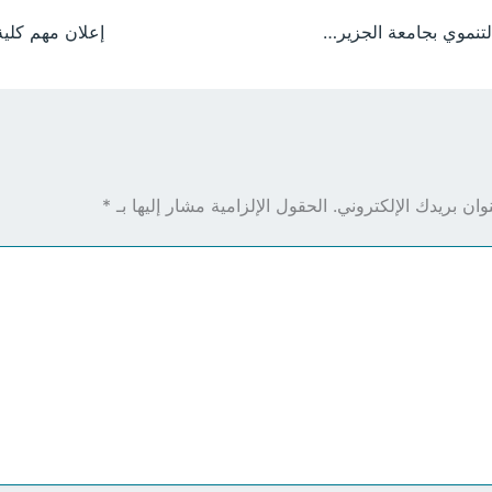
طلاب التخطيط التنموي بجامعة الجزيرة ينفذون زيارة علمية لمؤسسات الولاية لتعزيز التدريب الميداني
إعلان مهم كلية
ان بريدك الإلكتروني.
الحقول الإلزامية مشار إليها بـ
*