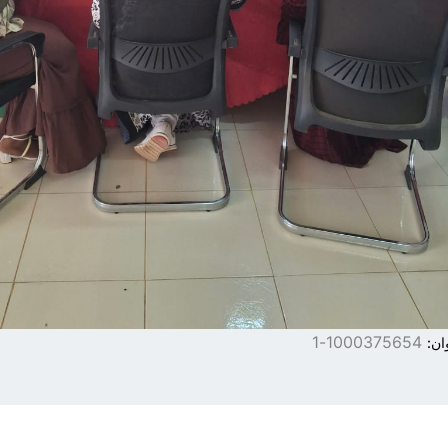
1000375654-1
ان: