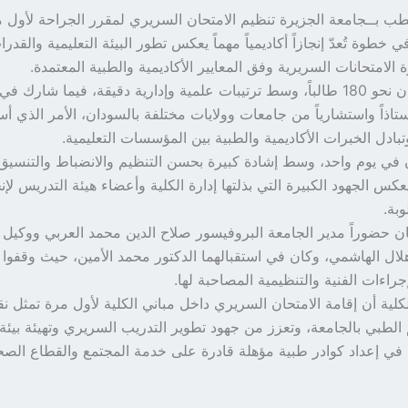
ب بــجامعة الجزيرة تنظيم الامتحان السريري لمقرر الجراحة لأول 
ي خطوة تُعدّ إنجازاً أكاديمياً مهماً يعكس تطور البيئة التعليمية والقدر
ة الامتحانات السريرية وفق المعايير الأكاديمية والطبية المعتمدة.
وجلس للامتحان نحو 180 طالباً، وسط ترتيبات علمية وإدارية دقيقة، فيما شارك 
امتحان 50 أستاذاً واستشارياً من جامعات وولايات مختلفة بالسودان، الأمر الذي
تبادل الخبرات الأكاديمية والطبية بين المؤسسات التعليمية.
ان في يوم واحد، وسط إشادة كبيرة بحسن التنظيم والانضباط والتنسيق 
يعكس الجهود الكبيرة التي بذلتها إدارة الكلية وأعضاء هيئة التدريس لإن
بة.
 حضوراً مدير الجامعة البروفيسور صلاح الدين محمد العربي ووكيل 
هلال الهاشمي، وكان في استقبالهما الدكتور محمد الأمين، حيث وقفوا
إجراءات الفنية والتنظيمية المصاحبة لها.
كلية أن إقامة الامتحان السريري داخل مباني الكلية لأول مرة تمثل ن
الطبي بالجامعة، وتعزز من جهود تطوير التدريب السريري وتهيئة بيئة 
في إعداد كوادر طبية مؤهلة قادرة على خدمة المجتمع والقطاع الصح