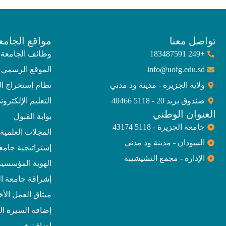
تواصل معنا
مواقع الجامع
+249 183487591
وظائف الجامعة
info@uofg.edu.sd
الموقع الرسمي 
ولاية الجزيرة - مدينة ود مدني
نظام إستخراج ا
صندوق بريد 20 - 5118 40466
التعليم الإلكترون
العنوان الوطني
بوابة القبول
جامعة الجزيرة - 5118 43174
المجلات العلمية
السودان - مدينة ود مدني
إستراتيجية جامعة الجز
الإدارة - مجمع النشيشيبة
الهوية المؤسسية
إشراقة جامعة ال
ميثاق العمل الأ
إضافة السيرة الذ
إضافة خبر