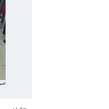
العنو
السابق