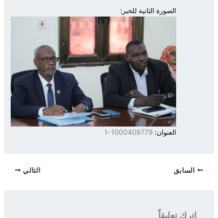
الصورة الثانية للخبر:
العنوان:
1000409779-1
السابق
التالي
اترك تعليقاً