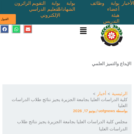
بوابة
وظائف
بوابة
بوابة
التقويم
الزائرون
أعضاء
الشهادات
التعليم
الدراسي
هيئة
الإلكتروني
ى
القبول
التدريس
القائمة
E
W
F
a
h
n
c
a
v
e
t
e
b
s
l
o
a
o
o
p
p
k
p
e
ع والتميز العلمي
ئيسية
أخبار
ة الدراسات العليا بجامعة الجزيرة يجيز نتائج طلاب الدراسات
يا
سطة
uofgnews
/
يونيو 17, 2026
س كلية الدراسات العليا بجامعة الجزيرة يجيز نتائج طلاب
راسات العليا