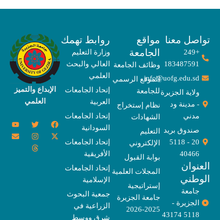
صل معنا
مواقع
روابط تهمك
الجامعة
+249
وزارة التعليم
183487591
العالي والبحث
وظائف الجامعة
العلمي
info@uofg.edu.sd
الموقع الرسمي
الإبداع والتميز
إتحاد الجامعات
للجامعة
ولاية الجزيرة
العلمي
العربية
- مدينة ود
نظام إستخراج
مدني
إتحاد الجامعات
الشهادات
Y
E
T
T
I
X
F
السودانية
o
n
w
n
h
a
-
صندوق بريد
التعليم
u
v
s
r
i
c
t
20 - 5118
إتحاد الجامعات
الإلكتروني
e
t
e
t
t
w
e
u
l
a
a
t
b
i
40466
الأفريقية
بوابة القبول
b
o
e
g
d
o
t
نوان
e
p
s
r
r
o
t
إتحاد الجامعات
المجلات العلمية
e
a
e
k
وطني
الإسلامية
m
r
إستراتيجية
جامعة
جمعية البحوث
جامعة الجزيرة
الجزيرة -
الزراعية في
2025-2026
5118 43174
شرق ووسط