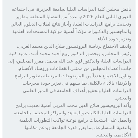
ش مجلس كلية الدراسات العليا بجامعة الجزيرة، في اجتماعه
الدوري الثاني للعام 2026م، عدداً من القضايا المتعلقة بتطوير
ديث برامج الدراسات العليا، وأجاز نتائج لطلاب الدبلوم العالي
ماجستير والدكتوراه، مؤكداً أهمية مواكبة المستجدات العلمية
زيز جودة الأداء.
عقد الاجتماع برئاسة البروفيسور صلاح الدين محمد العربي،
س المجلس، وبحضور الدكتور ربيع أحمد محمد أسد، عميد كلية
راسات العليا، والدكتور لؤي عبد الله محمد، مقرر المجلس، إلى
ب أعضاء المجلس من ممثلي القطاعات ورؤساء الأقسام.
اول الاجتماع عدداً من الموضوعات المرتبطة بتطوير البرامج
ارتقاء بالأداء بالكلية، بما يسهم في تعزيز جودة مخرجات
راسات العليا وتحقيق أهداف الجامعة في التميز العلمي
بحثي.
د البروفيسور صلاح الدين محمد العربي أهمية تحديث برامج
راسات العليا بالكليات والمعاهد والمراكز المختلفة بالجامعة،
عمل على استحداث برامج نوعية تواكب التطورات العلمية
تقنية المتسارعة، بما يعزز قدرة الجامعة ويدعم مكانتها
اديمية والبحثية.