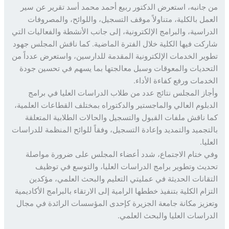
جانبه، استعرض الدكتور ربيع أحمد محمد أسد تقرير عن سير
مل بالكلية، متناولاً موقف التسجيل، واللوائح، والمصروفات
راسية، والبرامج الإلكترونية، إلى جانب الأنشطة والفعاليات التي
كت فيها الكلية خلال الفترة الماضية. كما ناقش المجلس جهود
ير الخدمات الإلكترونية المقدمة للدارسين، واستعرض عدداً من
حديات والمعوقات وسبل معالجتها بما يسهم في تحسين جودة
دمات ورفع كفاءة الأداء.
از المجلس نتائج عدد من طلاب الدراسات العليا في برامج
بلوم العالي والماجستير والدكتوراه بمختلف القطاعات العلمية،
 ناقش ملفات القبول والتسجيل والحالات الطلابية المتعلقة
تجميد والتمديد وإعادة التسجيل، وفقاً للوائح المنظمة للدراسات
يا.
 ختام الاجتماع، شدد أعضاء المجلس على ضرورة مواصلة
يث وتطوير برامج الدراسات العليا، والتوسع في توظيف
قانات الحديثة في عمليتي التعليم والبحث العلمي، مؤكدين
زام الكلية بتنفيذ خططها الرامية إلى الارتقاء بالبرامج الأكاديمية
زيز مكانة جامعة الجزيرة كإحدى المؤسسات الرائدة في مجال
راسات العليا والبحث العلمي.