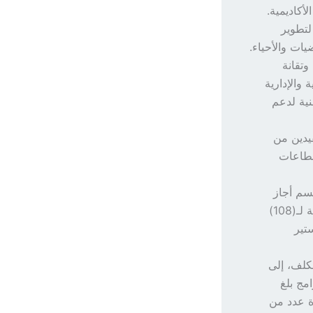
أكاديمية.
لتطوير
يات والأحياء.
تقانة
 والإدارية
نية لدعم
يدين من
تلف القطاعات
قسم أجاز
النتائج الفصلية والنهائية لبرامج الماجستير والدبلوم فوق الجامعي والمقررات التأهيلية لـ(108)
جي الماجستير
كلف، إلى
مج بلغ
ى إجازة عدد من