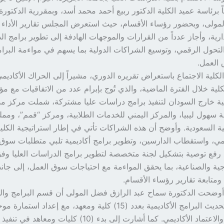
ً برئاسة عميد الكلية الدكتور ربيع أحمد محمد أسد، وبمقررية الدكتور
مولى، وبحضور رؤساء الأقسام، حيث استعرض المجلس تقارير الأداء و
إدارية، وأجاز عدداً من القرارات والموجهات الهادفة إلى تطوير برامج ا
 التحول الرقمي، وتوسيع الشراكات الدولية بما يسهم في مواءمة البرا
العمل.
كلية الاجتماع باستعراض تقريره الدوري، مشيراً إلى الحراك الأكاديمي
لية خلال الفترة الماضية، والذي تُوج بإبرام عدد من الاتفاقيات مع 
ية خارج السودان لتنفيذ برامج دراسات عليا مشتركة، شملت مركز مد
هول ليبيا، والمركز اليمني للخدمات الطلابية، ومركز “قمم”، ومملك
ية السعودية. وأوضح أن هذه الشراكات تأتي في إطار استراتيجية الكلي
مي، واستقطاب الدارسين، وتطوير برامج أكاديمية تلبي متطلبات سوق 
ع رفع توصية بتشكيل لجنة متخصصة لتطوير برامج الدراسات العليا وف
تاجية والصناعية، بما يحقق المواءمة مع احتياجات سوق العمل، إلى جانب
تابعة تقارير رؤساء الأقسام.
أوضحت الدكتورة سماح عبد الرازق فضل المولى أن قسم البرامج وا
في مراجعة وتحديث البرامج الأكاديمية بعدد (15) كلية ومعهد، مع إعداد
معايير الجودة والاعتماد الأكاديمي. كما أشارت إلى بدء (10) كليات و