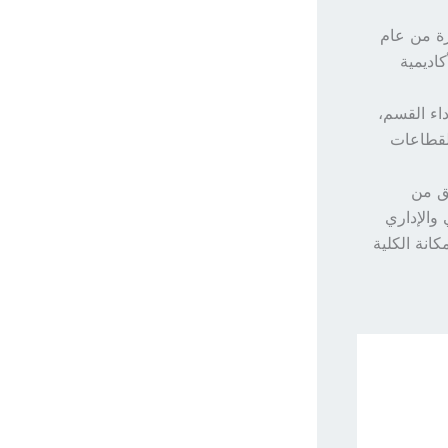
رة من عام
أكاديمية
اء القسم،
للقطاعات
قق من
 والإداري
انة الكلية