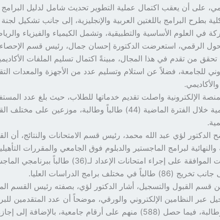
يمي، على أن يعقب اكتمال عملية التطوير تحديث شامل لدليل البرامج ال
لية بطرح البرامج باللغتين العربية والإنجليزية، إلى جانب تشكيل لجنة 
كة في العلوم الأساسية والتطبيقية، وتشمل الكيمياء والفيزياء والرياض
حول الرقمي، استعرضت الدكتورة إحسان جمال، رئيس قسم الإحصاء و
تحقق من تقدم في هذا المجال، مبينةً اكتمال تسليم الملفات الأكاديمية
وني للجامعة، فضلاً عن استلام وتسليم عدد من الأجهزة والمعدات التق
والأكاديمي.
نصة الإلكترونية واصلت تقديم خدماتها للطلاب، حيث بلغ عدد المستف
الخدمات الرقمية خلال الفترة الماضية (44) طالباً وطالبة، موزعين على مخ
ية.
ح الدكتور لؤي عبد الله محمد، رئيس قسم الامتحانات والنتائج، أن ال
طلاب، كما تمت الموافقة على إجراء امتحانات الإعداد لـ(36) طالباً ببرنام
لباً في مختلف برامج الدراسات العليا.
 قسم القبول والتسجيل، أشار الدكتور لؤي، بصفته رئيس القسم الم
ل عبر النظامين الإلكتروني والورقي، موضحاً أن عدد المتقدمين للبرا
(746) طالباً وطالبة، فيما حصل (588) منهم على أرقام جامعية، بالإضافة إل