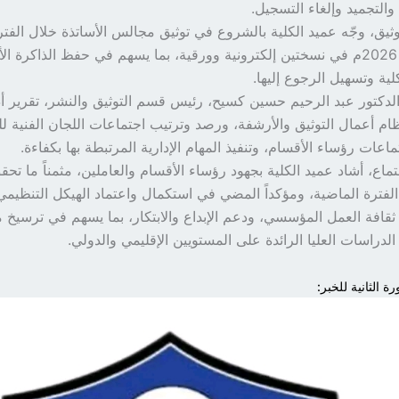
والتجميد وإلغاء التسجيل.
ثيق، وجّه عميد الكلية بالشروع في توثيق مجالس الأساتذة خلال الفت
2016م وحتى 2026م في نسختين إلكترونية وورقية، بما يسهم في حفظ الذاكرة ال
لية وتسهيل الرجوع إليها.
دكتور عبد الرحيم حسين كسيح، رئيس قسم التوثيق والنشر، تقرير أد
تظام أعمال التوثيق والأرشفة، ورصد وترتيب اجتماعات اللجان الفنية 
ماعات رؤساء الأقسام، وتنفيذ المهام الإدارية المرتبطة بها بكفاءة.
ماع، أشاد عميد الكلية بجهود رؤساء الأقسام والعاملين، مثمناً ما تح
الفترة الماضية، ومؤكداً المضي في استكمال واعتماد الهيكل التنظيمي
 ثقافة العمل المؤسسي، ودعم الإبداع والابتكار، بما يسهم في ترسيخ مك
دراسات العليا الرائدة على المستويين الإقليمي والدولي.
ة الثانية للخبر: