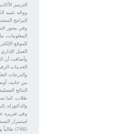
الترميز الأكاد
ووجّه عميد الك
البرامج المشتر
وفي محور الت
المعلومات، ما 
للموقع الإلكتر
العمل الإداري 
وأضافت أن الم
والدرجات العلم
من جانبه، أوض
والدكتوراه، إلى جانب تخريج (86) طا
وفي تقريره عن
استمرار التسجي