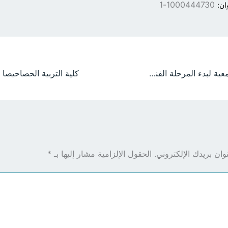
1000444730-1
ان:
انطلاق نفرة مجتمعية لبدء المرحلة الفنية لمشروع جسر الحديبة.. وجامعة الجزيرة تؤكد التزامها بتسخير خبراتها لخدمة التنمية
ان بريدك الإلكتروني.
الحقول الإلزامية مشار إليها بـ
*