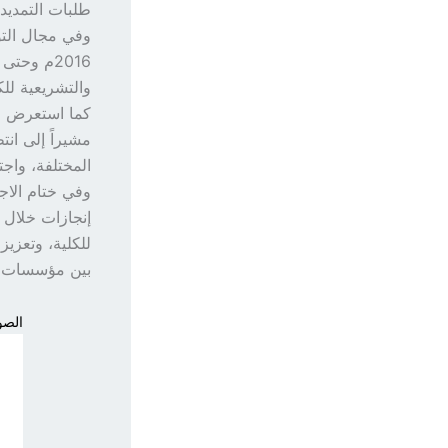
طلبات التمديد 
وفي مجال التو
والتشريعية للك
كما استعرض ال
مشيراً إلى ان
المختلفة، واجت
وفي ختام الاجت
إنجازات خلال 
للكلية، وتعزيز
بين مؤسسات ال
الصور