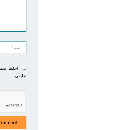
اسم*
احفظ اسمي، 
تعليقي.