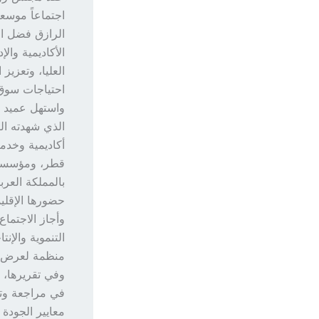
اجتماعاً موسعا
الرازق فضل ال
الأكاديمية وال
العليا، وتعزيز
احتياجات سوق 
واستهل عميد ال
الذي شهدته الك
أكاديمية وخدم
قطر، ومؤسسة س
بالمملكة العرب
حضورها الإقلي
وأجاز الاجتما
التنموية والإن
منظمة لعرض وم
وفي تقريرها، 