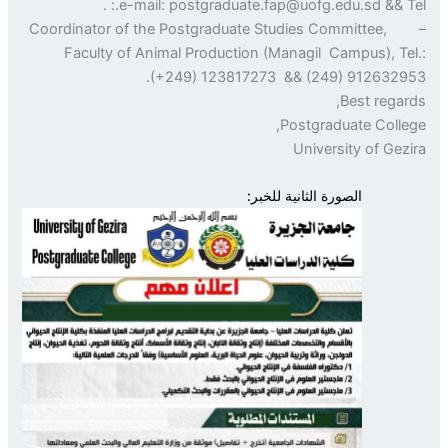
e-mail: postgraduate.fap@uofg.edu.sd && Tel.
– Coordinator of the Postgraduate Studies Committee,
Faculty of Animal Production (Managil Campus), Te
(+249) 123817273 && (249) 9126329
Best regar
Postgraduate Colle
University of Gez
الصورة الثانية للخبر: