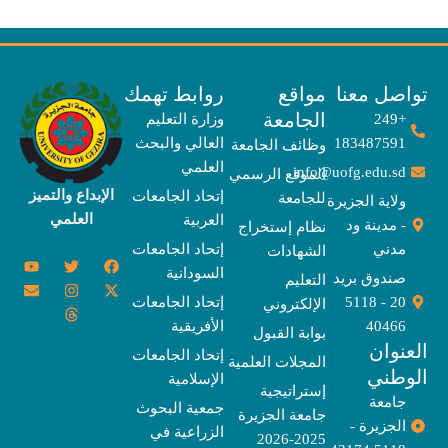
صل معنا
مواقع
روابط تهمك
الجامعة
+249
وزارة التعليم
183487591
العالي والبحث
وظائف الجامعة
العلمي
info@uofg.edu.sd
الموقع الرسمي
الإبداع والتميز
إتحاد الجامعات
للجامعة
ولاية الجزيرة
العلمي
العربية
- مدينة ود
نظام إستخراج
مدني
إتحاد الجامعات
الشهادات
Y
E
T
T
I
X
F
السودانية
o
n
w
n
h
a
-
صندوق بريد
التعليم
u
v
s
r
i
c
t
20 - 5118
إتحاد الجامعات
الإلكتروني
e
t
e
t
t
w
e
u
l
a
a
t
b
i
40466
الأفريقية
بوابة القبول
b
o
e
g
d
o
t
نوان
e
p
s
r
r
o
t
إتحاد الجامعات
المجلات العلمية
e
a
e
k
وطني
الإسلامية
m
r
إستراتيجية
جامعة
جمعية البحوث
جامعة الجزيرة
الجزيرة -
الزراعية في
2025-2026