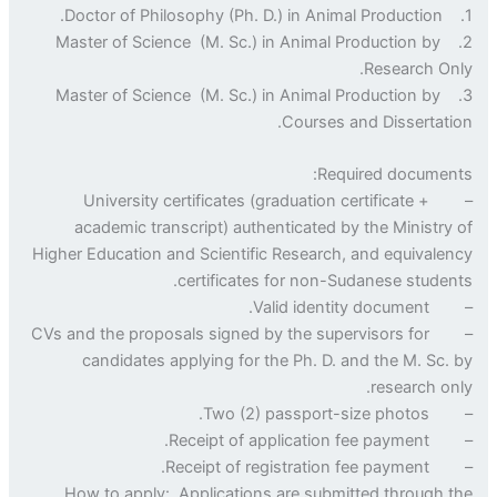
2. Master of Science (M. Sc.) in Animal Production by
Research On
3. Master of Science (M. Sc.) in Animal Production by
Courses and Dissertati
Required documen
– University certificates (graduation certificate +
academic transcript) authenticated by the Ministry
Higher Education and Scientific Research, and equivale
certificates for non-Sudanese studen
– Valid identi
– CVs and the proposals signed by the supervisors for
candidates applying for the Ph. D. and the M. Sc.
research on
– Two (2) passpor
– Receipt of applica
– Receipt of registr
How to apply: Applications are submitted through 