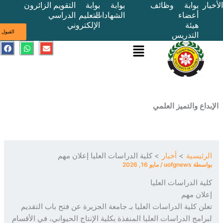
بوابة
وظائف
بوابة
بوابة
التقويم
الزائرون
أعضاء
الشهادات
التعليم
الدراسي
هيئة
الإلكتروني
ى
القبول
التدريس
القائمة
E
W
F
a
h
n
c
a
v
e
t
e
b
s
l
o
a
o
o
p
p
k
p
e
ع والتميز العلمي
ئيسية
أخبار
كلية الدراسات العليا إعلان مهم
سطة
uofgnews
/
مايو 16, 2026
ة الدراسات العليا
ان مهم
ن كلية الدراسات العليا بـ جامعة الجزيرة عن فتح باب التقديم
امج الدراسات العليا المنفذة بكلية الإنتاج الحيواني، في الأقسام