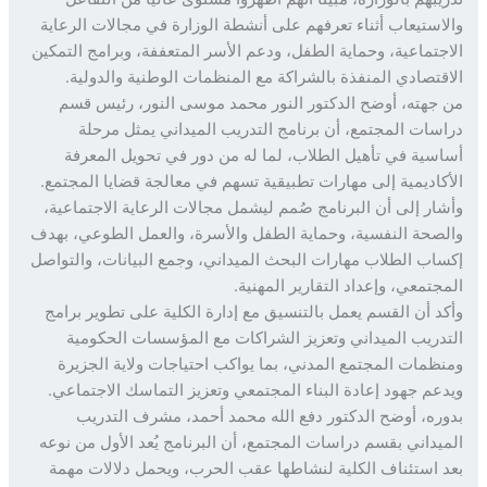
استيعاب أثناء تعرفهم على أنشطة الوزارة في مجالات الرعاية
جتماعية، وحماية الطفل، ودعم الأسر المتعففة، وبرامج التمكين
قتصادي المنفذة بالشراكة مع المنظمات الوطنية والدولية.
جهته، أوضح الدكتور النور محمد موسى النور، رئيس قسم
سات المجتمع، أن برنامج التدريب الميداني يمثل مرحلة
سية في تأهيل الطلاب، لما له من دور في تحويل المعرفة
كاديمية إلى مهارات تطبيقية تسهم في معالجة قضايا المجتمع.
ار إلى أن البرنامج صُمم ليشمل مجالات الرعاية الاجتماعية،
صحة النفسية، وحماية الطفل والأسرة، والعمل الطوعي، بهدف
اب الطلاب مهارات البحث الميداني، وجمع البيانات، والتواصل
جتمعي، وإعداد التقارير المهنية.
د أن القسم يعمل بالتنسيق مع إدارة الكلية على تطوير برامج
دريب الميداني وتعزيز الشراكات مع المؤسسات الحكومية
ظمات المجتمع المدني، بما يواكب احتياجات ولاية الجزيرة
عم جهود إعادة البناء المجتمعي وتعزيز التماسك الاجتماعي.
ره، أوضح الدكتور دفع الله محمد أحمد، مشرف التدريب
يداني بقسم دراسات المجتمع، أن البرنامج يُعد الأول من نوعه
 استئناف الكلية لنشاطها عقب الحرب، ويحمل دلالات مهمة