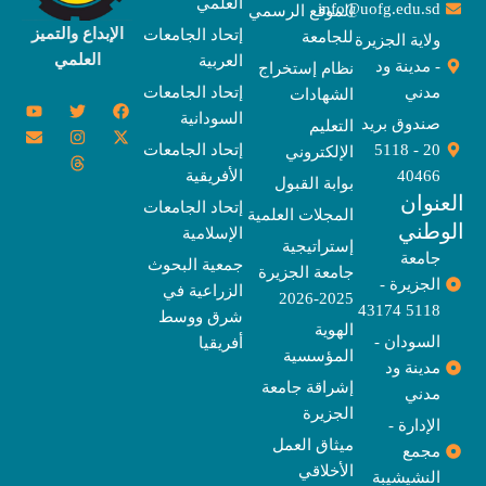
العلمي
info@uofg.edu.sd
الموقع الرسمي
الإبداع والتميز
إتحاد الجامعات
للجامعة
ولاية الجزيرة
العلمي
العربية
- مدينة ود
نظام إستخراج
مدني
إتحاد الجامعات
الشهادات
Y
E
T
T
I
X
F
السودانية
o
n
w
n
h
a
-
صندوق بريد
التعليم
u
v
s
r
i
c
t
20 - 5118
إتحاد الجامعات
الإلكتروني
e
t
e
t
t
w
e
u
l
a
a
t
b
i
40466
الأفريقية
بوابة القبول
b
o
e
g
d
o
t
نوان
e
p
s
r
r
o
t
إتحاد الجامعات
المجلات العلمية
e
a
e
k
وطني
الإسلامية
m
r
إستراتيجية
جامعة
جمعية البحوث
جامعة الجزيرة
الجزيرة -
الزراعية في
2025-2026
5118 43174
شرق ووسط
الهوية
السودان -
أفريقيا
المؤسسية
مدينة ود
إشراقة جامعة
مدني
الجزيرة
الإدارة -
ميثاق العمل
مجمع
الأخلاقي
النشيشيبة