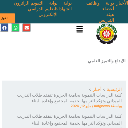
بوابة
وظائف
بوابة
بوابة
التقويم
الزائرون
أعضاء
الشهادات
التعليم
الدراسي
هيئة
الإلكتروني
ى
القبول
التدريس
القائمة
E
W
F
a
h
n
c
a
v
e
t
e
b
s
l
o
a
o
o
p
p
k
p
e
ع والتميز العلمي
ئيسية
أخبار
ة الدراسات التنموية بجامعة الجزيرة تتفقد طلاب التدريب
يداني وتؤكد التزامها بخدمة المجتمع وإعادة البناء
سطة
uofgnews
/
مايو 12, 2026
ة الدراسات التنموية بجامعة الجزيرة تتفقد طلاب التدريب
يداني وتؤكد التزامها بخدمة المجتمع وإعادة البناء