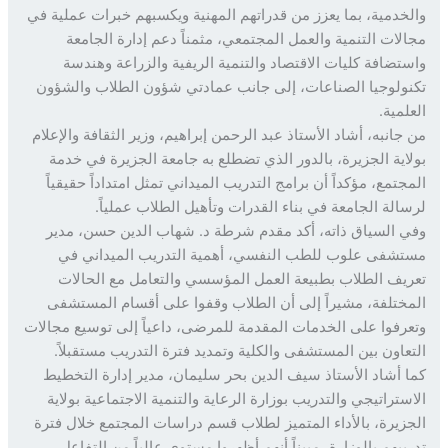
خدمية، بما يعزز من قدراتهم المهنية ويكسبهم خبرات عملية في
لات التنمية والعمل المجتمعي، مثمناً دعم إدارة الجامعة
تضافة كليات الاقتصاد والتنمية الريفية والزراعة وهندسة
ولوجيا الصناعات، إلى جانب عمادتي شؤون الطلاب والشؤون
لمية.
جانبه، أشاد الأستاذ عبد الرحمن إبراهيم، وزير الثقافة والإعلام
اية الجزيرة، بالدور الذي تضطلع به جامعة الجزيرة في خدمة
جتمع، مؤكداً أن برامج التدريب الميداني تمثل امتداداً حقيقياً
الة الجامعة في بناء القدرات وتأهيل الطلاب عملياً.
 السياق ذاته، أكد مقدم شرطة د. شهاب الدين حسن، مدير
شفى علوب للطب النفسي، أهمية التدريب الميداني في
يف الطلاب بطبيعة العمل المؤسسي والتعامل مع الحالات
ختلفة، مشيراً إلى أن الطلاب وقفوا على أقسام المستشفى
رفوا على الخدمات المقدمة للمرضى، داعياً إلى توسيع مجالات
عاون بين المستشفى والكلية وتمديد فترة التدريب مستقبلاً.
 أشاد الأستاذ سيف الدين بحر سليمان، مدير إدارة التخطيط
ستراتيجي والتدريب بوزارة الرعاية والتنمية الاجتماعية بولاية
زيرة، بالأداء المتميز لطلاب قسم دراسات المجتمع خلال فترة
يبهم بالوزارة، مبيناً أنهم أظهروا مستوى عالياً من التفاعل