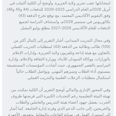
حاناتها عقب تحرير ولاية الجزيرة. وأوضح أن الكلية أكملت في
أبريل 2026م العام الدراسي 2025–2026 للدفعات (44 و45 و46)
وفق التقويم الأكاديمي المعتمد، مع توقع تخرج الدفعة (43)
بكالوريوس في سبتمبر 2026م، واستئناف الدراسة لجميع
 للعام الأكاديمي 2026–2027 مطلع يوليو المقبل.
 مجال التدريب الميداني، أشار التقرير إلى إكمال أكثر من
(100) طالب وطالبة من الدفعة (43) لمتطلبات التدريب العملي
تعاون مع هيئة إذاعة وتلفزيون ولاية الجزيرة، وإدارات الإعلام
وزارات، ووكالة السودان للأنباء، ووزارة الثقافة والإعلام، وإدارة
راسم بالقصر الجمهوري، حيث أشادت المؤسسات المستضيفة
توى أداء الطلاب وتميزهم المهني. ويواصل الطلاب حالياً
كمال متطلبات الرحلات العلمية والتدريب العملي.
 المحور الإداري والمالي أوضح التقرير أن الكلية تمكنت من
ئة البيئة التعليمية رغم التحديات الكبيرة التي فرضتها ظروف
رب، بفضل جهود أعضاء هيئة التدريس والعاملين والطلاب
خريجين، إلى جانب الدعم الذي وفرته إدارة الجامعة. كما أشار
 استمرار العمل في صيانة القاعات والمعامل وتعويض الأجهزة