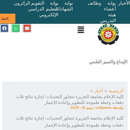
بوابة
وظائف
بوابة
بوابة
التقويم
الزائرون
أعضاء
الشهادات
التعليم
الدراسي
هيئة
الإلكتروني
ى
القبول
التدريس
القائمة
E
W
F
a
h
n
c
a
v
e
t
e
b
s
l
o
a
o
o
p
p
k
p
e
ع والتميز العلمي
ئيسية
أخبار
ة الإعلام بجامعة الجزيرة تتجاوز التحديات: إجازة نتائج ثلاث
ات وخطة طموحة للتطوير وإعادة الإعمار
سطة
uofgnews
/
يونيو 18, 2026
ة الإعلام بجامعة الجزيرة تتجاوز التحديات: إجازة نتائج ثلاث
ات وخطة طموحة للتطوير وإعادة الإعمار