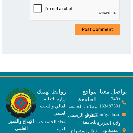
صل معنا
مواقع
روابط تهمك
الجامعة
+249
وزارة التعليم
183487591
العالي والبحث
وظائف الجامعة
العلمي
info@uofg.edu.sd
الموقع الرسمي
الإبداع والتميز
إتحاد الجامعات
للجامعة
ولاية الجزيرة
العلمي
العربية
- مدينة ود
نظام إستخراج