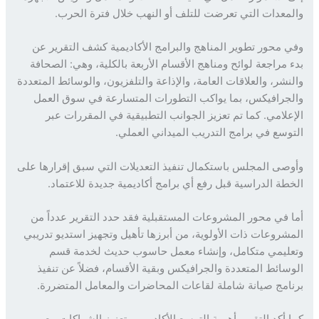
معدات التي تعرضت للتلف أو النهب خلال فترة الحرب.
 محور تطوير المناهج والبرامج الأكاديمية كشف التقرير عن
 مراجعة لوائح ومناهج الأقسام الأربعة بالكلية، وهي: الصحافة
نشر، والعلاقات العامة، والإذاعة والتلفزيون، والوسائط المتعددة
جرافيكس، بما يواكب التطورات المتسارعة في سوق العمل
علامي. كما تم تعزيز الجوانب التطبيقية في المقررات عبر
وسع في برامج التدريب الميداني العملي.
صى المجلس باستكمال تنفيذ التعديلات التي سبق إقرارها على
طة الدراسية قبل رفع أي برامج أكاديمية جديدة للاعتماد.
 في محور المشروعات المستقبلية فقد حدد التقرير عدداً من
شروعات ذات الأولوية، من أبرزها تأهيل وتجهيز استديو تدريبي
ليمي متكامل، وإنشاء معمل حاسوب حديث لخدمة قسم
سائط المتعددة والجرافيكس وبقية الأقسام، فضلاً عن تنفيذ
امج صيانة شاملة لقاعات المحاضرات والمعامل المتضررة.