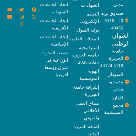
مدني
إتحاد الجامعات
الشهادات
Y
E
T
T
I
X
F
السودانية
o
n
w
n
h
a
-
صندوق بريد
التعليم
u
v
s
r
i
c
t
20 - 5118
إتحاد الجامعات
الإلكتروني
e
t
e
t
t
w
e
u
l
a
a
t
b
i
40466
الأفريقية
بوابة القبول
b
o
e
g
d
o
t
نوان
e
p
s
r
r
o
t
إتحاد الجامعات
المجلات العلمية
e
a
e
k
وطني
الإسلامية
m
r
إستراتيجية
جامعة
جمعية البحوث
جامعة الجزيرة
الجزيرة -
الزراعية في
2025-2026
5118 43174
شرق ووسط
الهوية
السودان -
أفريقيا
المؤسسية
مدينة ود
إشراقة جامعة
مدني
الجزيرة
الإدارة -
ميثاق العمل
مجمع
الأخلاقي
النشيشيبة
والمهني
إضافة السيرة
الذاتية