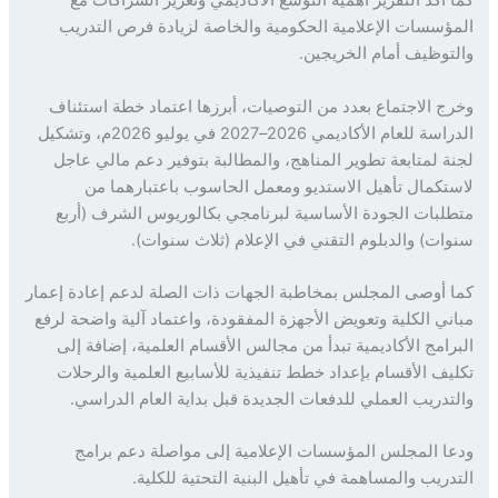
 أكد التقرير أهمية التوسع الأكاديمي وتعزيز الشراكات مع
ؤسسات الإعلامية الحكومية والخاصة لزيادة فرص التدريب
توظيف أمام الخريجين.
ج الاجتماع بعدد من التوصيات، أبرزها اعتماد خطة استئناف
الدراسة للعام الأكاديمي 2026–2027 في يوليو 2026م، وتشكيل
ة لمتابعة تطوير المناهج، والمطالبة بتوفير دعم مالي عاجل
تكمال تأهيل الاستديو ومعمل الحاسوب باعتبارهما من
لبات الجودة الأساسية لبرنامجي بكالوريوس الشرف (أربع
ات) والدبلوم التقني في الإعلام (ثلاث سنوات).
 أوصى المجلس بمخاطبة الجهات ذات الصلة لدعم إعادة إعمار
ني الكلية وتعويض الأجهزة المفقودة، واعتماد آلية واضحة لرفع
رامج الأكاديمية تبدأ من مجالس الأقسام العلمية، إضافة إلى
يف الأقسام بإعداد خطط تنفيذية للأسابيع العلمية والرحلات
تدريب العملي للدفعات الجديدة قبل بداية العام الدراسي.
ا المجلس المؤسسات الإعلامية إلى مواصلة دعم برامج
دريب والمساهمة في تأهيل البنية التحتية للكلية.