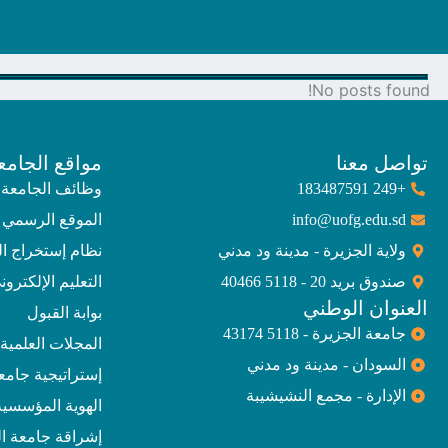
No posts found!
تواصل معنا
مواقع الجامع
+249 183487591
وظائف الجامعة
info@uofg.edu.sd
الموقع الرسمي 
ولاية الجزيرة - مدينة ود مدني
نظام إستخراج ا
صندوق بريد 20 - 5118 40466
التعليم الإلكترون
العنوان الوطني
بوابة القبول
جامعة الجزيرة - 5118 43174
المجلات العلمية
السودان - مدينة ود مدني
إستراتيجية جامعة الجز
الإدارة - مجمع النشيشيبة
الهوية المؤسسية
إشراقة جامعة ال