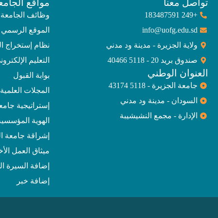
تواصل معنا
مواقع الجامع
+249 183487591
وظائف الجامعة
info@uofg.edu.sd
الموقع الرسمي 
ولاية الجزيرة - مدينة ود مدني
نظام إستخراج ا
صندوق بريد 20 - 5118 40466
التعليم الإلكترون
العنوان الوطني
بوابة القبول
جامعة الجزيرة - 5118 43174
المجلات العلمية
السودان - مدينة ود مدني
إستراتيجية جامعة الجز
الإدارة - مجمع النشيشيبة
الهوية المؤسسية
إشراقة جامعة ال
ميثاق العمل الأ
إضافة السيرة الذ
إضافة خبر