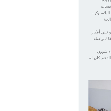
افسات
لبلاستيكية
لجة
تبني أفكار
عًا لمواصلة
دة شؤون
الدعم كان له