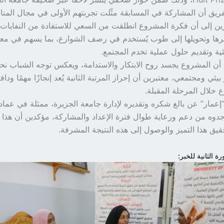
فريق أن المشاركة في المسابقة مثّلت تجربتهم الأولى في مجال المن
رين إلى أن فكرة المشروع انطلقت من السعي للاستفادة من النفايات ا
يرها وتحويلها إلى طوب يُستخدم في رصف الشوارع، بما يسهم في معا
ئية وتقديم حلول عملية تخدم المجتمع.
أن المشروع يجسد روح الابتكار والاستدامة، ويعكس توجه الشباب نحو 
بيئي ومجتمعي، معتبرين أن إحراز المرتبة الثانية يُعد إنجازًا مهمًا وداف
 خلال المرحلة المقبلة.
عمار” عن بالغ شكره وتقديره لإدارة جامعة الجزيرة، ممثلة في عما
جدوه من دعم ورعاية طوال فترة الإعداد والمشاركة، مؤكدين أن هذا 
قيق هذا التميز والوصول إلى هذه النتيجة المشرفة.
ة الثانية للخبر: