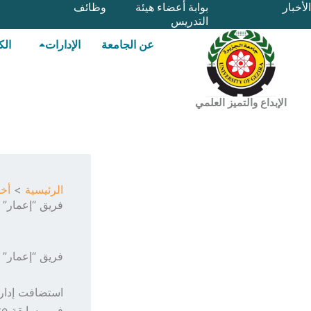
خطي
الأخبار
بوابة أعضاء هيئة
وظائف
التدريس
لى
لمحتوى
عن الجامعة
الإدارات
الك
الإبداع والتميز العلمي
الرئيسية
أخب
فريق “إعمار” ف
فريق “إعمار” ف
استضافت إدارة 
في مسابقة Hult Prize، وذلك ضمن حوار صحفي يُنشر لاحقًا عبر صحيفة جامعة الجزيرة.