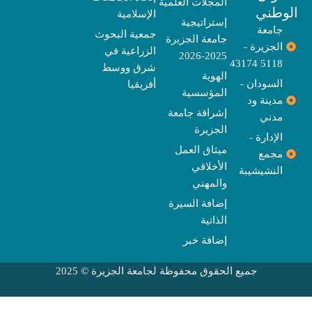
المجلات العلمية
e
a
e
k
وطني
الإسلامية
m
r
إستراتيجية
جامعة
جمعية البحوث
جامعة الجزيرة
الجزيرة -
الزراعية في
2025-2026
5118 43174
شرق ووسط
الهوية
السودان -
أفريقيا
المؤسسية
مدينة ود
إشراقة جامعة
مدني
الجزيرة
الإدارة -
ميثاق العمل
مجمع
الأخلاقي
النشيشيبة
والمهني
إضافة السيرة
الذاتية
إضافة خبر
جميع الحقوق محفوظة لجامعة الجزيرة © 2025