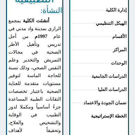
النشأة:
رة الكلية
أنشئت الكلية
بمجمع
هيكل التنظيمي
الرازي بمدينة واد مدني في
عام
1997م
من أجل
أقسام
تدريس وتأهيل الأطر
مراكز
الصحية في مجالات
التمريض والتخدير وعلم
وحدات
النفس الصحي، وذلك نسبة
للحاجة الماسة لتوفير
دراسات الجامعية
مستويات متقدمة للعناية
دراسات العليا
الصحية باعتبار تخصصات
التقانات الطبية المساعدة
ان الجودة والاعتماد
جزءً أساسياً ومكملا لدور
الطبيب في الوقاية
خطة الإستراتيجية
والتشخيص والعلاج،
وتحقيقاً لأهداف