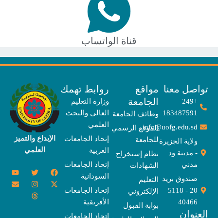
قناة الواتساب
صل معنا
مواقع
روابط تهمك
الجامعة
+249
وزارة التعليم
183487591
العالي والبحث
وظائف الجامعة
العلمي
info@uofg.edu.sd
الموقع الرسمي
الإبداع والتميز
إتحاد الجامعات
للجامعة
ولاية الجزيرة
العلمي
العربية
- مدينة ود
نظام إستخراج
مدني
إتحاد الجامعات
الشهادات
Y
E
T
T
I
X
F
السودانية
o
n
w
n
h
a
-
صندوق بريد
التعليم
u
v
s
r
i
c
t
20 - 5118
إتحاد الجامعات
الإلكتروني
e
t
e
t
t
w
e
u
l
a
a
t
b
i
40466
الأفريقية
بوابة القبول
b
o
e
g
d
o
t
نوان
e
p
s
r
r
o
t
إتحاد الجامعات