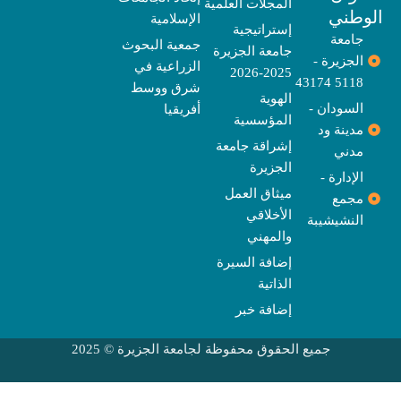
المجلات العلمية
e
a
e
k
وطني
الإسلامية
m
r
إستراتيجية
جامعة
جمعية البحوث
جامعة الجزيرة
الجزيرة -
الزراعية في
2025-2026
5118 43174
شرق ووسط
الهوية
السودان -
أفريقيا
المؤسسية
مدينة ود
إشراقة جامعة
مدني
الجزيرة
الإدارة -
ميثاق العمل
مجمع
الأخلاقي
النشيشيبة
والمهني
إضافة السيرة
الذاتية
إضافة خبر
جميع الحقوق محفوظة لجامعة الجزيرة © 2025