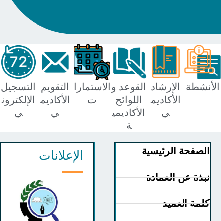
شطة
الإرشاد
القوعد و
الاستمارا
التقويم
التسجيل
الأكاديم
اللوائح
ت
الأكاديم
الإلكترون
ي
الأكاديمي
ي
ي
ة
صفحة الرئيسية
الإعلانات
ذة عن العمادة
مة العميد