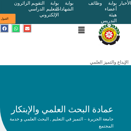
بوابة
وظائف
بوابة
بوابة
التقويم
الزائرون
أعضاء
الشهادات
التعليم
الدراسي
هيئة
الإلكتروني
ى
القبول
التدريس
القائمة
E
W
F
a
h
n
c
a
v
e
t
e
b
s
l
o
a
o
o
p
p
k
p
e
ع والتميز العلمي
عمادة البحث العلمي والإبتكار
جامعة الجزيرة – التميز في التعليم , البحث العلمي و خدمة
المجتمع