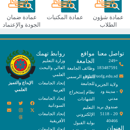
ادة شؤون
عمادة المكتبات
عمادة ضمان
الطلاب
الجودة والإعتماد
صل معنا
مواقع
روابط تهمك
الجامعة
+249
وزارة التعليم
183487591
العالي والبحث
وظائف الجامعة
العلمي
info@uofg.edu.sd
الموقع الرسمي
الإبداع والتميز
إتحاد الجامعات
للجامعة
ولاية الجزيرة
العلمي
العربية
- مدينة ود
نظام إستخراج
مدني
إتحاد الجامعات
الشهادات
Y
E
T
T
I
X
F
السودانية
o
n
w
n
h
a
-
صندوق بريد
التعليم
u
v
s
r
i
c
t
20 - 5118
إتحاد الجامعات
الإلكتروني
e
t
e
t
t
w
e
u
l
a
a
t
b
i
40466
الأفريقية
بوابة القبول
b
o
e
g
d
o
t
نوان
e
p
s
r
r
o
t
إتحاد الجامعات