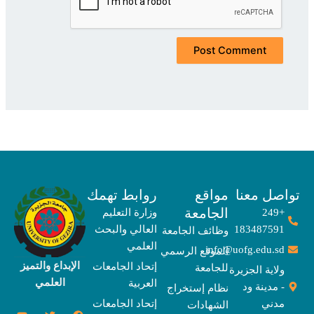
صل معنا
مواقع
روابط تهمك
الجامعة
+249
وزارة التعليم
183487591
العالي والبحث
وظائف الجامعة
العلمي
info@uofg.edu.sd
الموقع الرسمي
الإبداع والتميز
إتحاد الجامعات
للجامعة
ولاية الجزيرة
العلمي
العربية
- مدينة ود
نظام إستخراج
مدني
إتحاد الجامعات
الشهادات
Y
E
T
T
I
X
F