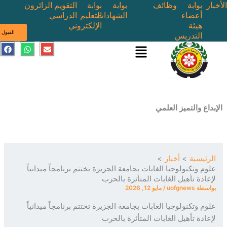
بوابة
وظائف
بوابة
بوابة
التقويم
الزائرون
أعضاء
الشهادات
التعليم
الدراسي
هيئة
الإلكتروني
ى
القبول
التدريس
القائمة
E
W
F
a
h
n
c
a
v
e
t
e
b
s
l
o
a
o
o
p
p
k
p
e
ع والتميز العلمي
ئيسية
أخبار
م وتكنولوجيا الغابات بجامعة الجزيرة تختتم برنامجاً ميدانياً
ادة تأهيل الغابات المتأثرة بالحرب
سطة
uofgnews
/
مايو 12, 2026
م وتكنولوجيا الغابات بجامعة الجزيرة تختتم برنامجاً ميدانياً
ادة تأهيل الغابات المتأثرة بالحرب