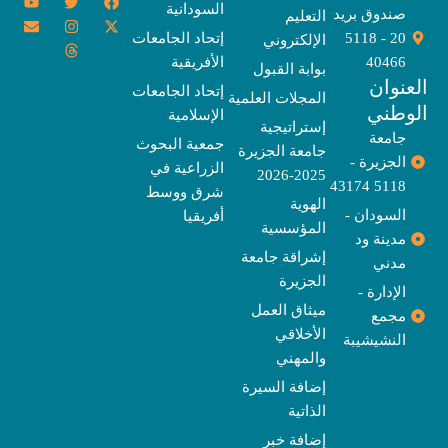
السودانية
o
n
w
n
h
a
-
صندوق بريد
التعليم
u
v
s
r
i
c
t
20 - 5118
إتحاد الجامعات
الإلكتروني
e
t
e
t
t
w
e
u
l
a
a
t
b
i
40466
الأفريقية
بوابة القبول
b
o
e
g
d
o
t
نوان
e
p
s
r
r
o
t
إتحاد الجامعات
المجلات العلمية
e
a
e
k
وطني
الإسلامية
m
r
إستراتيجية
جامعة
جمعية البحوث
جامعة الجزيرة
الجزيرة -
الزراعية في
2025-2026
5118 43174
شرق ووسط
الهوية
السودان -
أفريقيا
المؤسسية
مدينة ود
إشراقة جامعة
مدني
الجزيرة
الإدارة -
ميثاق العمل
مجمع
الأخلاقي
النشيشيبة
والمهني
إضافة السيرة
الذاتية
إضافة خبر