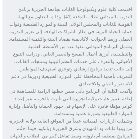
تمت كلية علوم وتكنولوجيا الغابات بجامعة الجزيرة برنامج
التدريب الميداني لطلاب الدفعة (41)، وذلك بالتعاون مع الهيئة
ومية للغابات والمجلس الولائي للبيئة والموارد الطبيعية وقوات
ية الحياة البرية، في إطار الشراكات الهادفة إلى تعزيز التدريب
ملي وربط الجوانب الأكاديمية بقضايا البيئة والتنمية المستدامة.
ل البرنامج الميداني تنفيذ عدد من الأنشطة العلمية
تطبيقية، أبرزها أعمال المسح والحصر الغابي، ودراسة التنوع
حيائي، والتعرف على خدمات النظم البيئية ومنتجات الغابات،
 جانب تنفيذ برنامج إرشادي وتوعوي استهدف المواطنين
عريف بأهمية المحافظة على الموارد الطبيعية ودورها في دعم
ستقرار البيئي والاقتصادي.
دت الكلية أن البرنامج يأتي ضمن خطتها الرامية للمساهمة في
دة تعمير غابات ولاية الجزيرة التي تأثرت بالحرب، عبر إعداد
در مؤهلة قادرة على الإسهام في جهود الحماية والتأهيل وإدارة
وارد الطبيعية بصورة علمية ومستدامة.
لت الزيارات الميدانية عدداً من المواقع الغابية بولاية الجزيرة،
بينها غابات ود المهيدي وشرق الجزيرة وبانكيو، فيما اختُتم
رنامج بمنطقة أم بارونة، وسط تفاعل كبير من الطلاب والجهات